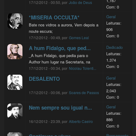
1,167
17/12/2012 - 00:50, por
João de Deus
Com: 0
*MISERIA OCCULTA*
Geral
Leituras:
Bate nos vidros a aurora, Vem depois a
906
noute escura;
Com: 0
17/12/2012 - 00:49, por
Gomes Leal
A hum Fidalgo, que ped...
Dedicado
Leituras:
_A hum Fidalgo, que pedia para o
1,374
Author hum lugar na Secretaria, na
Com: 0
17/12/2012 - 00:34, por
Nicolau Tolenti...
DESALENTO
Geral
Leituras:
2,043
17/12/2012 - 00:06, por
Soares de Passos
Com: 0
Nem sempre sou igual n...
Geral
Leituras:
886
16/12/2012 - 23:39, por
Alberto Caeiro
Com: 0
Pensamento