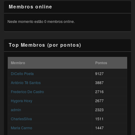
Membros online
Neste momento estão 0 membros online.
Top Membros (por pontos)
Membro
Pontos
DiCello Poeta
9127
António Tê Santos
3887
Frederico De Castro
2716
Hygora Hoxy
2677
admin
2323
CharlesSilva
1511
Maria Carmo
1447