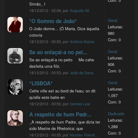
Com: 0
Simão_ I
18/12/2012 - 02:06, por
Augusto Gil
*O Somno de João*
Geral
Leituras:
O João dorme... (Ó Maria, Dize áquella
980
cotovia
Com: 0
18/12/2012 - 00:55, por
António Nobre
Se ao enlaçal-a no pei...
Geral
Leituras:
Se ao enlaçal-a no peito Me cahe
906
desfeita uma flôr,
Com: 0
18/12/2012 - 00:53, por
João de Deus
*LISBOA*
Geral
Leituras:
Cette ville est au bord de l'eau; on dit
1,057
qu'elle este batie en
Com: 0
18/12/2012 - 00:50, por
Gomes Leal
A respeito de hum Padr...
Dedicado
Leituras:
_A respeito de hum Padre, que dizia ter
1,289
sido Mestre de Rhetorica; que
Com: 0
18/12/2012 - 00:35, por
Nicolau Tolenti...