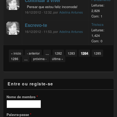
Continuar a viver
Leituras:
Pensar que estou feliz incomoda!
2,826
16/12/2012 - 12:32, por
Adelina Antunes
Com: 1
Escrevo-te
Tristeza
Leituras:
16/12/2012 - 11:53, por
Adelina Antunes
1,424
Com: 0
Pages
…
1284
« inicio
‹ anterior
1282
1283
1285
…
1286
próxima ›
última »
Entre ou registe-se
Nome de membro
*
Palavra-passe
*