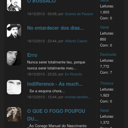
O BUSSACO
Leituras:
1,603
19/12/2012 - 00:09, por
Soares de Passos
Com: 0
No entardecer dos dias...
Geral
Leituras:
850
18/12/2012 - 23:44, por
Alberto Caeiro
Com: 0
Erro
Desilusão
Leituras:
Nunca serei totalmente teu, porque
7,772
nunca serei totalmente meu...
Com: 7
18/12/2012 - 23:20, por
Ex-Ricardo
Indifference - As much...
Tristeza
Leituras:
Se a esquina chora...
1,923
18/12/2012 - 12:44, por
ronilda davidlo...
Com: 0
O QUE O FOGO POUPOU
Geral
Leituras:
DU...
1,372
_Ao Conego Manuel do Nascimento