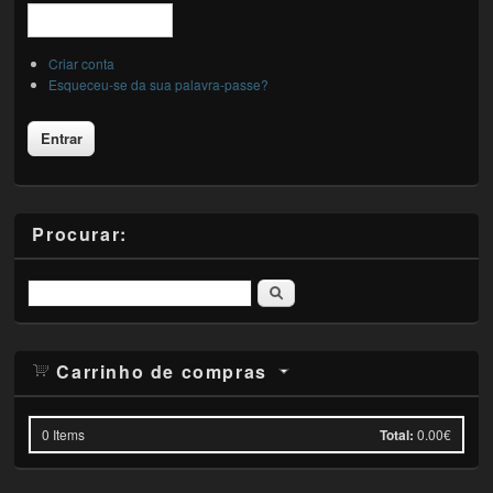
Criar conta
Esqueceu-se da sua palavra-passe?
Procurar:
Pesquisar
Carrinho de compras
0
Items
Total:
0.00€