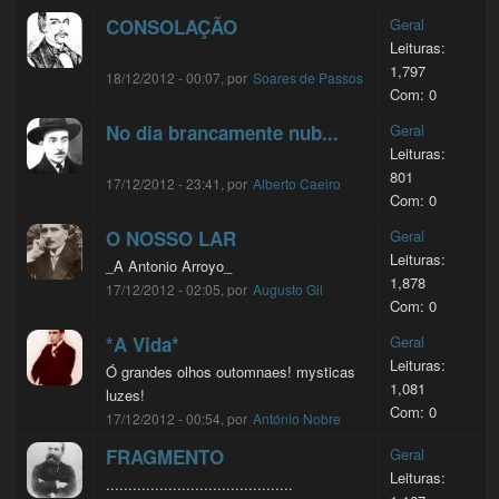
CONSOLAÇÃO
Geral
Leituras:
1,797
18/12/2012 - 00:07, por
Soares de Passos
Com: 0
No dia brancamente nub...
Geral
Leituras:
801
17/12/2012 - 23:41, por
Alberto Caeiro
Com: 0
O NOSSO LAR
Geral
Leituras:
_A Antonio Arroyo_
1,878
17/12/2012 - 02:05, por
Augusto Gil
Com: 0
*A Vida*
Geral
Leituras:
Ó grandes olhos outomnaes! mysticas
1,081
luzes!
Com: 0
17/12/2012 - 00:54, por
António Nobre
FRAGMENTO
Geral
Leituras:
..........................................