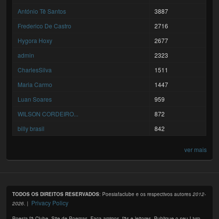
António Tê Santos
3887
Frederico De Castro
2716
Hygora Hoxy
2677
admin
2323
CharlesSilva
1511
Maria Carmo
1447
Luan Soares
959
WILSON CORDEIRO...
872
billy brasil
842
ver mais
TODOS OS DIREITOS RESERVADOS
: Poesiafaclube e os respectivos autores
2012-
Privacy Policy
2026
. |
Poesia fã Clube. Site de Poemas. Faça amigos, fãs e leitores. Publique o seu Livro