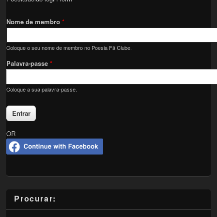
Nome de membro
*
Coloque o seu nome de membro no Poesia Fã Clube.
Palavra-passe
*
Coloque a sua palavra-passe.
OR
Procurar: