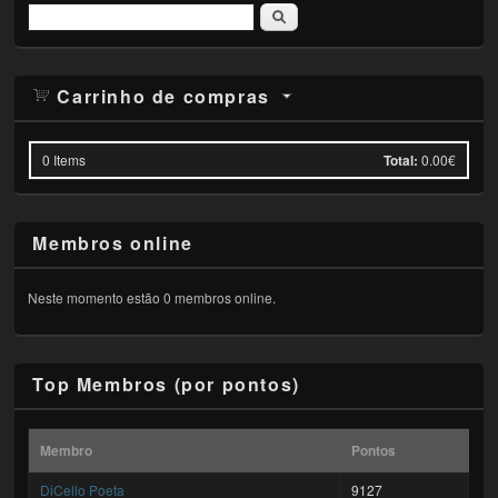
Pesquisar
Carrinho de compras
0
Items
Total:
0.00€
Membros online
Neste momento estão 0 membros online.
Top Membros (por pontos)
Membro
Pontos
DiCello Poeta
9127