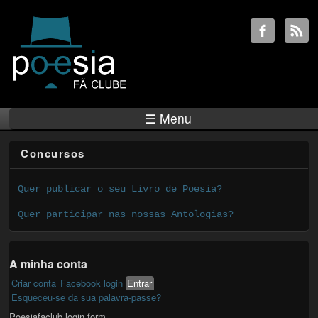
☰ Menu
Concursos
Quer publicar o seu Livro de Poesia?
Quer participar nas nossas Antologias?
A minha conta
Criar conta
Facebook login
Entrar
(active tab)
Primary tabs
Esqueceu-se da sua palavra-passe?
Poesiafaclub login form