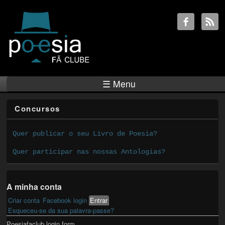
☰ Menu
Concursos
Quer publicar o seu Livro de Poesia?
Quer participar nas nossas Antologias?
A minha conta
Criar conta
Facebook login
Entrar
(active tab)
Primary tabs
Esqueceu-se da sua palavra-passe?
Poesiafaclub login form