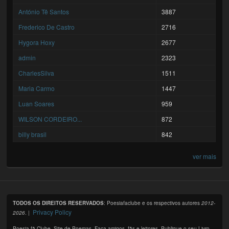
António Tê Santos
3887
Frederico De Castro
2716
Hygora Hoxy
2677
admin
2323
CharlesSilva
1511
Maria Carmo
1447
Luan Soares
959
WILSON CORDEIRO...
872
billy brasil
842
ver mais
TODOS OS DIREITOS RESERVADOS
: Poesiafaclube e os respectivos autores
2012-
Privacy Policy
2026
. |
Poesia fã Clube. Site de Poemas. Faça amigos, fãs e leitores. Publique o seu Livro