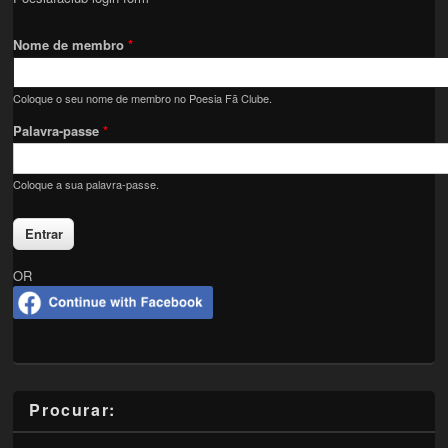
Nome de membro
*
Coloque o seu nome de membro no Poesia Fã Clube.
Palavra-passe
*
Coloque a sua palavra-passe.
OR
Procurar: