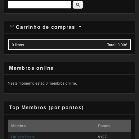
Pesquisar
Carrinho de compras
0
Items
Total:
0.00€
Membros online
Neste momento estão 0 membros online.
Top Membros (por pontos)
Membro
Pontos
DiCello Poeta
9127