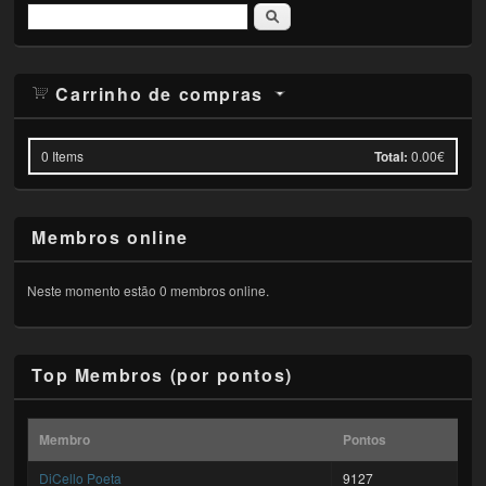
Pesquisar
Carrinho de compras
0
Items
Total:
0.00€
Membros online
Neste momento estão 0 membros online.
Top Membros (por pontos)
Membro
Pontos
DiCello Poeta
9127