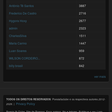
António Tê Santos
3887
Frederico De Castro
2716
Hygora Hoxy
2677
admin
2323
CharlesSilva
1511
Maria Carmo
1447
Luan Soares
959
WILSON CORDEIRO...
872
billy brasil
842
ver mais
TODOS OS DIREITOS RESERVADOS
: Poesiafaclube e os respectivos autores
2012-
Privacy Policy
2026
. |
Poesia fã Clube. Site de Poemas. Faça amigos, fãs e leitores. Publique o seu Livro