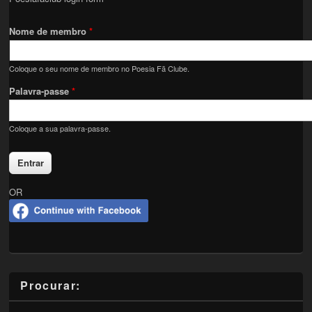
Nome de membro
*
Coloque o seu nome de membro no Poesia Fã Clube.
Palavra-passe
*
Coloque a sua palavra-passe.
OR
Procurar: