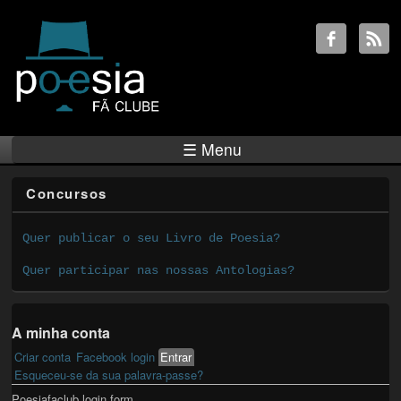
☰ Menu
Concursos
Quer publicar o seu Livro de Poesia?
Quer participar nas nossas Antologias?
A minha conta
Criar conta
Facebook login
Entrar
(active tab)
Primary tabs
Esqueceu-se da sua palavra-passe?
Poesiafaclub login form