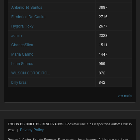
António Tê Santos
3887
Frederico De Castro
2716
Hygora Hoxy
2677
admin
2323
CharlesSilva
1511
Maria Carmo
1447
Luan Soares
959
WILSON CORDEIRO...
872
billy brasil
842
ver mais
TODOS OS DIREITOS RESERVADOS
: Poesiafaclube e os respectivos autores
2012-
Privacy Policy
2026
. |
Poesia fã Clube. Site de Poemas. Faça amigos, fãs e leitores. Publique o seu Livro