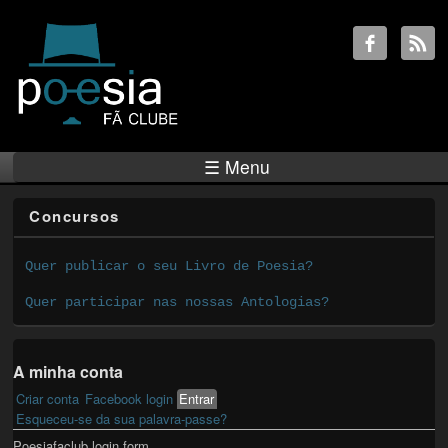
☰ Menu
Concursos
Quer publicar o seu Livro de Poesia?
Quer participar nas nossas Antologias?
A minha conta
Criar conta
Facebook login
Entrar
(active tab)
Primary tabs
Esqueceu-se da sua palavra-passe?
Poesiafaclub login form