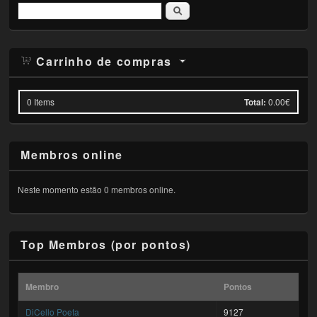
Pesquisar
Carrinho de compras
0
Items
Total:
0.00€
Membros online
Neste momento estão 0 membros online.
Top Membros (por pontos)
Membro
Pontos
DiCello Poeta
9127