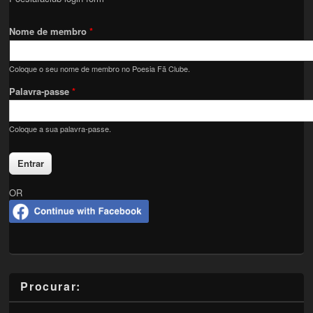
Nome de membro
*
Coloque o seu nome de membro no Poesia Fã Clube.
Palavra-passe
*
Coloque a sua palavra-passe.
OR
Procurar: