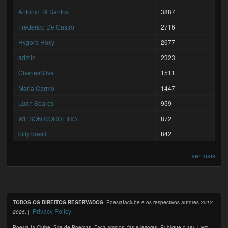
António Tê Santos
3887
Frederico De Castro
2716
Hygora Hoxy
2677
admin
2323
CharlesSilva
1511
Maria Carmo
1447
Luan Soares
959
WILSON CORDEIRO...
872
billy brasil
842
ver mais
TODOS OS DIREITOS RESERVADOS
: Poesiafaclube e os respectivos autores
2012-
Privacy Policy
2026
. |
Poesia fã Clube. Site de Poemas. Faça amigos, fãs e leitores. Publique o seu Livro