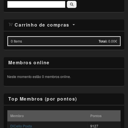
Pesquisar
Carrinho de compras
0
Items
Total:
0.00€
Membros online
Neste momento estão 0 membros online.
Top Membros (por pontos)
Membro
Pontos
DiCello Poeta
9127