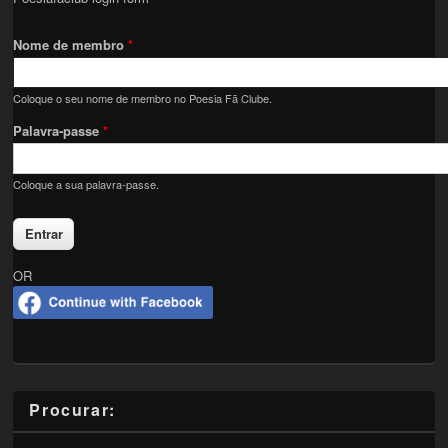
Nome de membro
*
Coloque o seu nome de membro no Poesia Fã Clube.
Palavra-passe
*
Coloque a sua palavra-passe.
OR
Procurar: