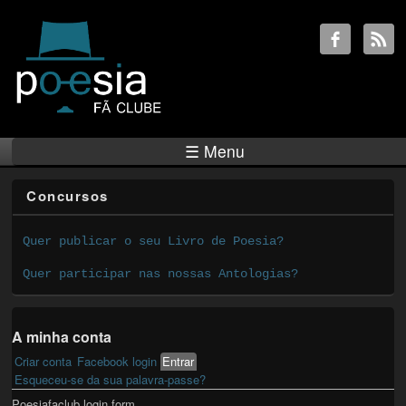
☰ Menu
Concursos
Quer publicar o seu Livro de Poesia?
Quer participar nas nossas Antologias?
A minha conta
Criar conta
Facebook login
Entrar
(active tab)
Primary tabs
Esqueceu-se da sua palavra-passe?
Poesiafaclub login form