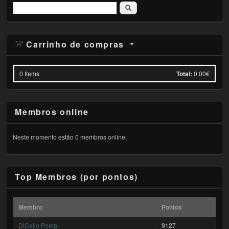
Pesquisar
Carrinho de compras
0
Items
Total:
0.00€
Membros online
Neste momento estão 0 membros online.
Top Membros (por pontos)
Membro
Pontos
DiCello Poeta
9127