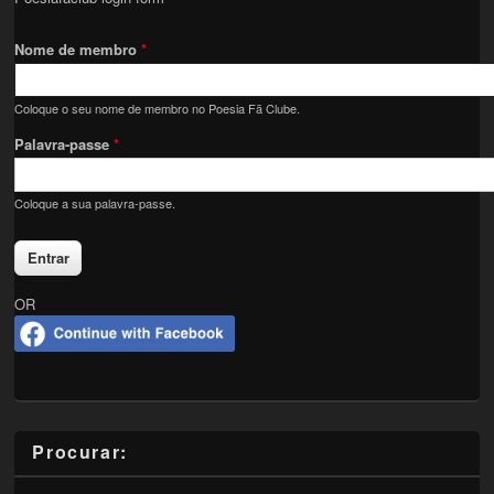
Nome de membro
*
Coloque o seu nome de membro no Poesia Fã Clube.
Palavra-passe
*
Coloque a sua palavra-passe.
OR
Procurar: