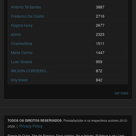
António Tê Santos
3887
Frederico De Castro
2716
Hygora Hoxy
2677
admin
2323
CharlesSilva
1511
Maria Carmo
1447
Luan Soares
959
WILSON CORDEIRO...
872
billy brasil
842
ver mais
TODOS OS DIREITOS RESERVADOS
: Poesiafaclube e os respectivos autores
2012-
Privacy Policy
2026
. |
Poesia fã Clube. Site de Poemas. Faça amigos, fãs e leitores. Publique o seu Livro