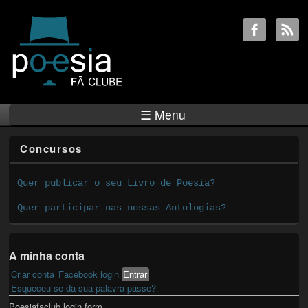
☰ Menu
Concursos
Quer publicar o seu Livro de Poesia?
Quer participar nas nossas Antologias?
A minha conta
Criar conta
Facebook login
Entrar
(active tab)
Primary tabs
Esqueceu-se da sua palavra-passe?
Poesiafaclub login form