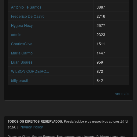
António Tê Santos
3887
Frederico De Castro
2716
Hygora Hoxy
2677
admin
2323
CharlesSilva
1511
Maria Carmo
1447
Luan Soares
959
WILSON CORDEIRO...
872
billy brasil
842
ver mais
TODOS OS DIREITOS RESERVADOS
: Poesiafaclube e os respectivos autores
2012-
Privacy Policy
2026
. |
Poesia fã Clube. Site de Poemas. Faça amigos, fãs e leitores. Publique o seu Livro