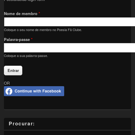
Nome de membro
*
Coloque o seu nome de membro no Poesia Fã Clube.
Palavra-passe
*
Coloque a sua palavra-passe.
OR
Procurar: