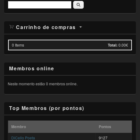
Pesquisar
Carrinho de compras
0
Items
Total:
0.00€
Membros online
Neste momento estão 0 membros online.
Top Membros (por pontos)
Membro
Pontos
DiCello Poeta
9127