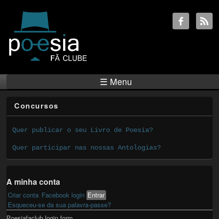
☰ Menu
Concursos
Quer publicar o seu Livro de Poesia?
Quer participar nas nossas Antologias?
A minha conta
Criar conta
Facebook login
Entrar
(active tab)
Primary tabs
Esqueceu-se da sua palavra-passe?
Poesiafaclub login form