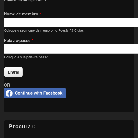
Nome de membro
*
Coloque o seu nome de membro no Poesia Fã Clube.
Palavra-passe
*
Coloque a sua palavra-passe.
OR
Procurar: