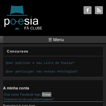
☰ Menu
Concursos
Quer publicar o seu Livro de Poesia?
Quer participar nas nossas Antologias?
A minha conta
Criar conta
Facebook login
Entrar
(active tab)
Primary tabs
Esqueceu-se da sua palavra-passe?
Poesiafaclub login form