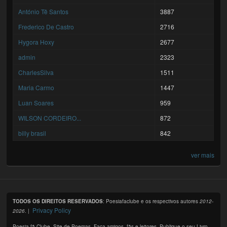
António Tê Santos
3887
Frederico De Castro
2716
Hygora Hoxy
2677
admin
2323
CharlesSilva
1511
Maria Carmo
1447
Luan Soares
959
WILSON CORDEIRO...
872
billy brasil
842
ver mais
TODOS OS DIREITOS RESERVADOS
: Poesiafaclube e os respectivos autores
2012-
Privacy Policy
2026
. |
Poesia fã Clube. Site de Poemas. Faça amigos, fãs e leitores. Publique o seu Livro