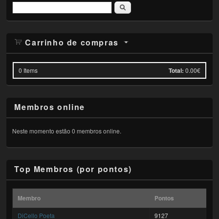
Pesquisar
Carrinho de compras
0
Items
Total:
0.00€
Membros online
Neste momento estão 0 membros online.
Top Membros (por pontos)
Membro
Pontos
DiCello Poeta
9127