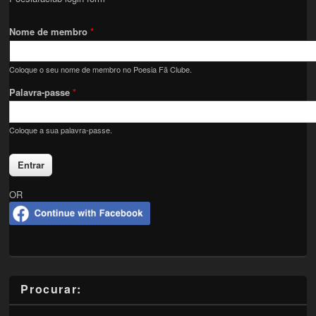
Nome de membro
*
Coloque o seu nome de membro no Poesia Fã Clube.
Palavra-passe
*
Coloque a sua palavra-passe.
OR
Procurar: