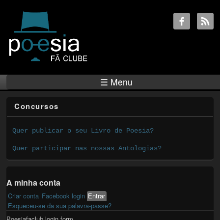
☰ Menu
Concursos
Quer publicar o seu Livro de Poesia?
Quer participar nas nossas Antologias?
A minha conta
Criar conta
Facebook login
Entrar
(active tab)
Primary tabs
Esqueceu-se da sua palavra-passe?
Poesiafaclub login form