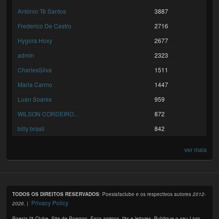
António Tê Santos
3887
Frederico De Castro
2716
Hygora Hoxy
2677
admin
2323
CharlesSilva
1511
Maria Carmo
1447
Luan Soares
959
WILSON CORDEIRO...
872
billy brasil
842
ver mais
TODOS OS DIREITOS RESERVADOS
: Poesiafaclube e os respectivos autores
2012-
Privacy Policy
2026
. |
Poesia fã Clube. Site de Poemas. Faça amigos, fãs e leitores. Publique o seu Livro