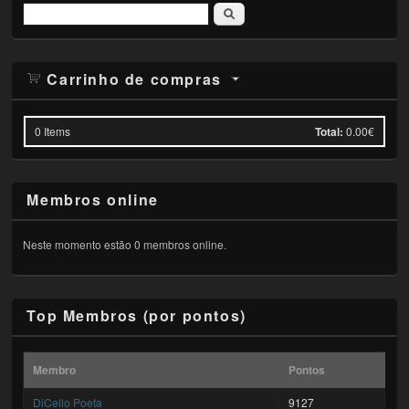
Pesquisar
Carrinho de compras
0
Items
Total:
0.00€
Membros online
Neste momento estão 0 membros online.
Top Membros (por pontos)
Membro
Pontos
DiCello Poeta
9127