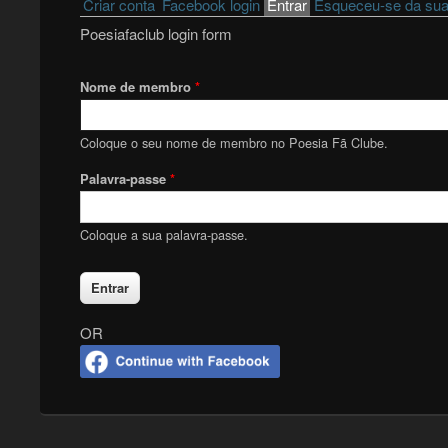
Primary tabs
Criar conta
Facebook login
Entrar
(active tab)
Esqueceu-se da sua
Poesiafaclub login form
Nome de membro
*
Coloque o seu nome de membro no Poesia Fã Clube.
Palavra-passe
*
Coloque a sua palavra-passe.
OR