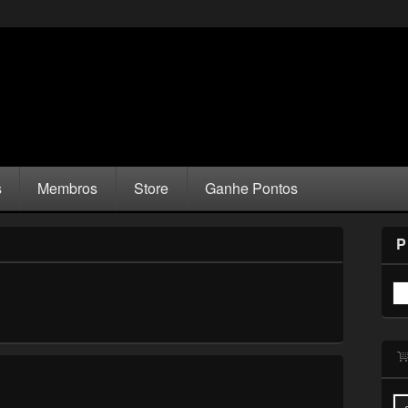
s
Membros
Store
Ganhe Pontos
P