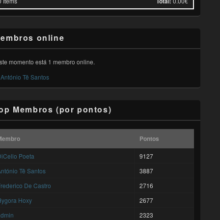
0
Items
Total:
0.00€
embros online
ste momento está 1 membro online.
António Tê Santos
op Membros (por pontos)
Membro
Pontos
iCello Poeta
9127
ntónio Tê Santos
3887
rederico De Castro
2716
Hygora Hoxy
2677
admin
2323