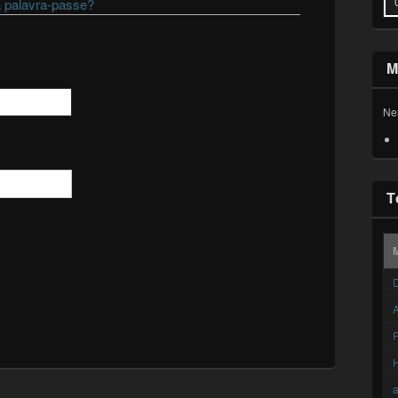
 palavra-passe?
M
Ne
T
D
A
F