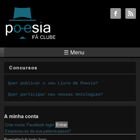
☰ Menu
Concursos
Quer publicar o seu Livro de Poesia?
Quer participar nas nossas Antologias?
A minha conta
Criar conta
Facebook login
Entrar
(active tab)
Primary tabs
Esqueceu-se da sua palavra-passe?
Poesiafaclub login form