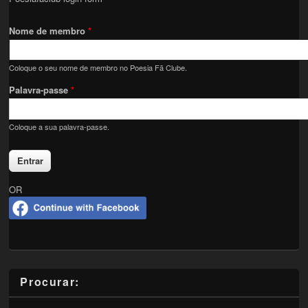
Nome de membro
*
Coloque o seu nome de membro no Poesia Fã Clube.
Palavra-passe
*
Coloque a sua palavra-passe.
OR
Procurar: