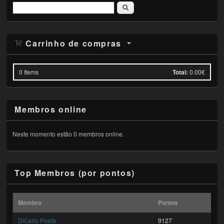
Pesquisar
Carrinho de compras
0
Items
Total:
0.00€
Membros online
Neste momento estão 0 membros online.
Top Membros (por pontos)
Membro
Pontos
DiCello Poeta
9127