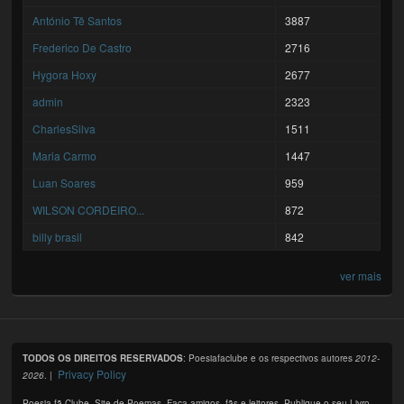
António Tê Santos
3887
Frederico De Castro
2716
Hygora Hoxy
2677
admin
2323
CharlesSilva
1511
Maria Carmo
1447
Luan Soares
959
WILSON CORDEIRO...
872
billy brasil
842
ver mais
TODOS OS DIREITOS RESERVADOS
: Poesiafaclube e os respectivos autores
2012-
Privacy Policy
2026
. |
Poesia fã Clube. Site de Poemas. Faça amigos, fãs e leitores. Publique o seu Livro