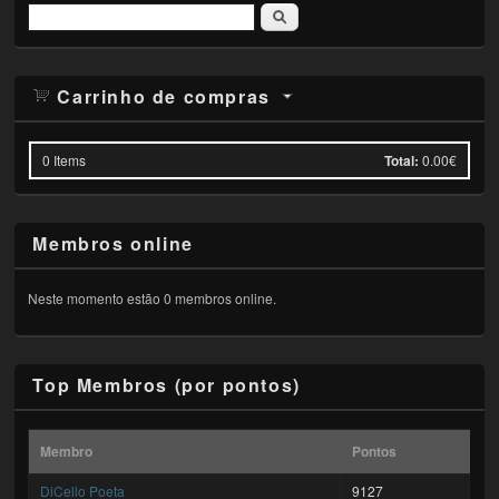
Pesquisar
Carrinho de compras
0
Items
Total:
0.00€
Membros online
Neste momento estão 0 membros online.
Top Membros (por pontos)
Membro
Pontos
DiCello Poeta
9127