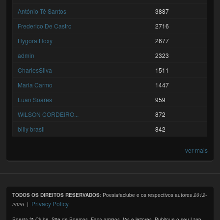
António Tê Santos
3887
Frederico De Castro
2716
Hygora Hoxy
2677
admin
2323
CharlesSilva
1511
Maria Carmo
1447
Luan Soares
959
WILSON CORDEIRO...
872
billy brasil
842
ver mais
TODOS OS DIREITOS RESERVADOS
: Poesiafaclube e os respectivos autores
2012-
Privacy Policy
2026
. |
Poesia fã Clube. Site de Poemas. Faça amigos, fãs e leitores. Publique o seu Livro