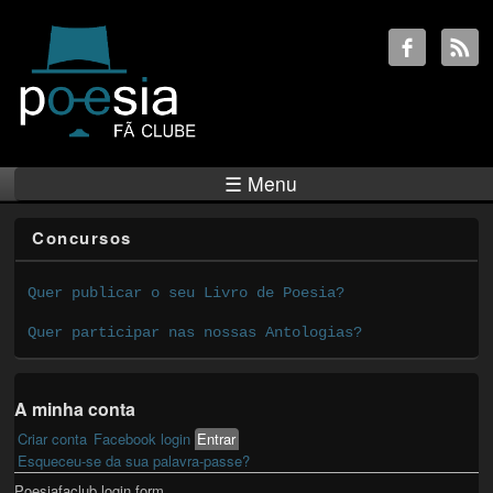
☰ Menu
Concursos
Quer publicar o seu Livro de Poesia?
Quer participar nas nossas Antologias?
A minha conta
Criar conta
Facebook login
Entrar
(active tab)
Primary tabs
Esqueceu-se da sua palavra-passe?
Poesiafaclub login form