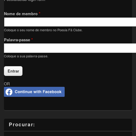
Nome de membro
*
Coloque o seu nome de membro no Poesia Fã Clube.
Palavra-passe
*
Coloque a sua palavra-passe.
OR
Procurar: