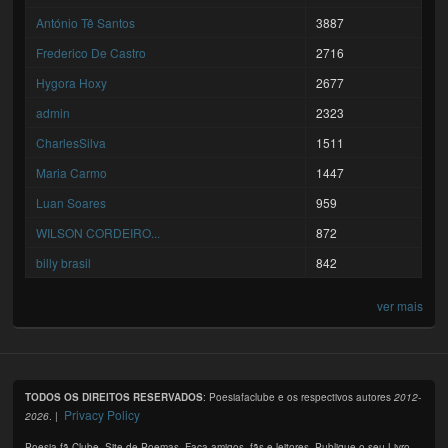
António Tê Santos
3887
Frederico De Castro
2716
Hygora Hoxy
2677
admin
2323
CharlesSilva
1511
Maria Carmo
1447
Luan Soares
959
WILSON CORDEIRO...
872
billy brasil
842
ver mais
TODOS OS DIREITOS RESERVADOS
: Poesiafaclube e os respectivos autores
2012-
Privacy Policy
2026
. |
Poesia fã Clube. Site de Poemas. Faça amigos, fãs e leitores. Publique o seu Livro