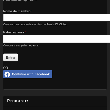
Nome de membro
*
Coloque o seu nome de membro no Poesia Fã Clube.
Palavra-passe
*
Coloque a sua palavra-passe.
OR
Procurar: