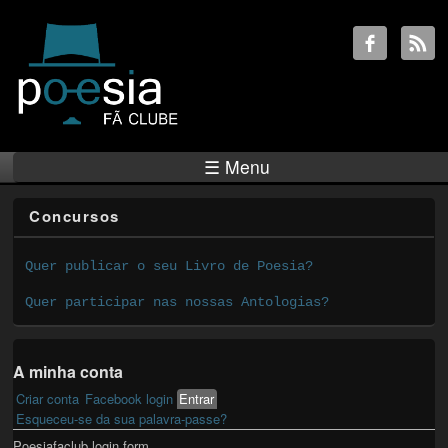
☰ Menu
Concursos
Quer publicar o seu Livro de Poesia?
Quer participar nas nossas Antologias?
A minha conta
Criar conta
Facebook login
Entrar
(active tab)
Primary tabs
Esqueceu-se da sua palavra-passe?
Poesiafaclub login form