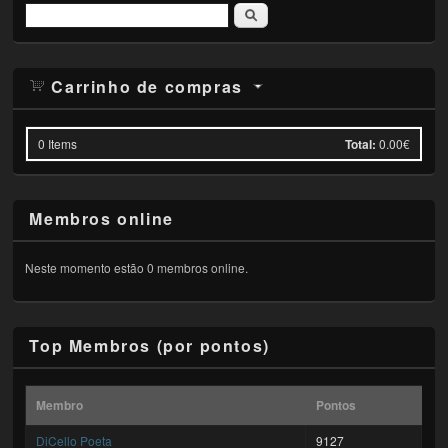
Pesquisar
Carrinho de compras
0
Items
Total:
0.00€
Membros online
Neste momento estão 0 membros online.
Top Membros (por pontos)
Membro
Pontos
DiCello Poeta
9127