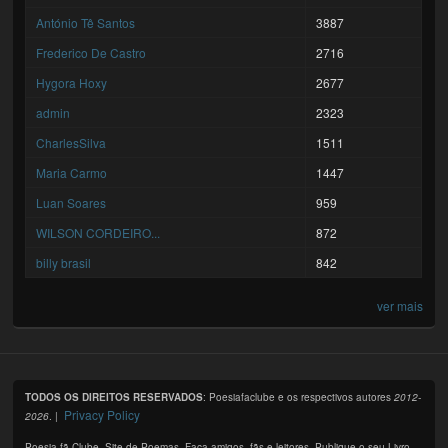
António Tê Santos
3887
Frederico De Castro
2716
Hygora Hoxy
2677
admin
2323
CharlesSilva
1511
Maria Carmo
1447
Luan Soares
959
WILSON CORDEIRO...
872
billy brasil
842
ver mais
TODOS OS DIREITOS RESERVADOS
: Poesiafaclube e os respectivos autores
2012-
Privacy Policy
2026
. |
Poesia fã Clube. Site de Poemas. Faça amigos, fãs e leitores. Publique o seu Livro