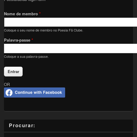
Nome de membro
*
Coloque o seu nome de membro no Poesia Fã Clube.
Palavra-passe
*
Coloque a sua palavra-passe.
OR
Procurar: