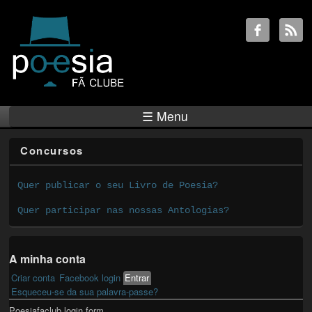
☰ Menu
Concursos
Quer publicar o seu Livro de Poesia?
Quer participar nas nossas Antologias?
A minha conta
Criar conta
Facebook login
Entrar
(active tab)
Primary tabs
Esqueceu-se da sua palavra-passe?
Poesiafaclub login form