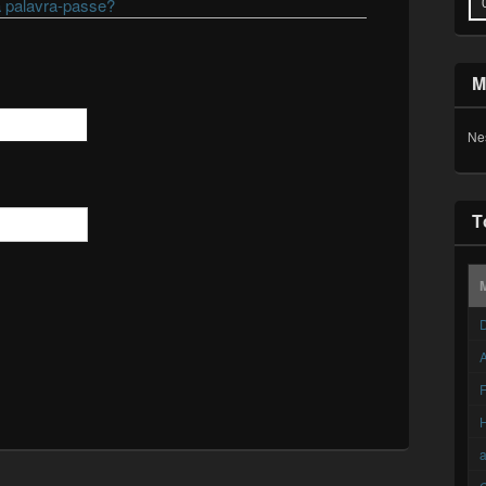
 palavra-passe?
M
Ne
T
D
A
F