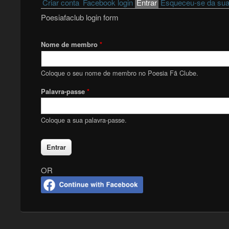
Primary tabs
Criar conta
Facebook login
Entrar
(active tab)
Esqueceu-se da sua
Poesiafaclub login form
Nome de membro
*
Coloque o seu nome de membro no Poesia Fã Clube.
Palavra-passe
*
Coloque a sua palavra-passe.
OR