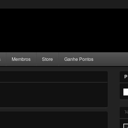
s
Membros
Store
Ganhe Pontos
P