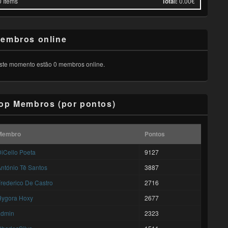
0
Items
Total:
0.00€
embros online
ste momento estão 0 membros online.
op Membros (por pontos)
Membro
Pontos
iCello Poeta
9127
ntónio Tê Santos
3887
rederico De Castro
2716
Hygora Hoxy
2677
admin
2323