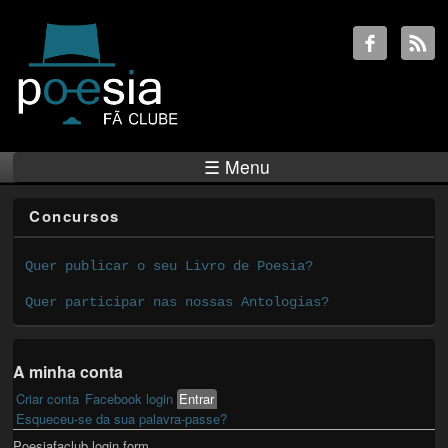
☰ Menu
Concursos
Quer publicar o seu Livro de Poesia?
Quer participar nas nossas Antologias?
A minha conta
Criar conta
Facebook login
Entrar
(active tab)
Primary tabs
Esqueceu-se da sua palavra-passe?
Poesiafaclub login form