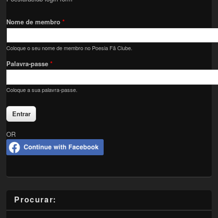
Nome de membro
*
Coloque o seu nome de membro no Poesia Fã Clube.
Palavra-passe
*
Coloque a sua palavra-passe.
OR
Procurar: