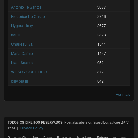
António Tê Santos
3887
Frederico De Castro
2716
Hygora Hoxy
2677
admin
2323
CharlesSilva
1511
Maria Carmo
1447
Luan Soares
959
WILSON CORDEIRO...
872
billy brasil
842
ver mais
TODOS OS DIREITOS RESERVADOS
: Poesiafaclube e os respectivos autores
2012-
Privacy Policy
2026
. |
Poesia fã Clube. Site de Poemas. Faça amigos, fãs e leitores. Publique o seu Livro