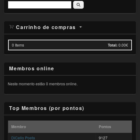
Pesquisar
Carrinho de compras
0
Items
Total:
0.00€
Membros online
Neste momento estão 0 membros online.
Top Membros (por pontos)
Membro
Pontos
DiCello Poeta
9127