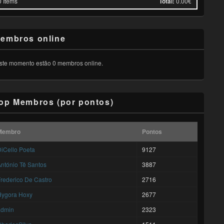
0
Items
Total:
0.00€
embros online
ste momento estão 0 membros online.
op Membros (por pontos)
Membro
Pontos
iCello Poeta
9127
ntónio Tê Santos
3887
rederico De Castro
2716
Hygora Hoxy
2677
admin
2323