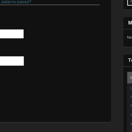
 palavra-passe?
M
Ne
T
D
A
F