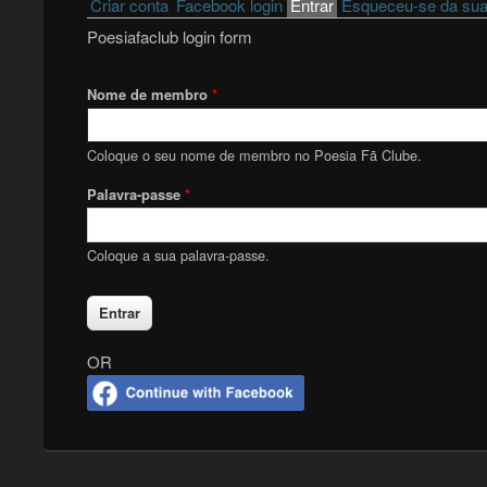
Primary tabs
Criar conta
Facebook login
Entrar
(active tab)
Esqueceu-se da sua
Poesiafaclub login form
Nome de membro
*
Coloque o seu nome de membro no Poesia Fã Clube.
Palavra-passe
*
Coloque a sua palavra-passe.
OR