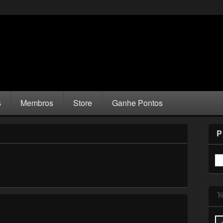
s
Membros
Store
Ganhe Pontos
P