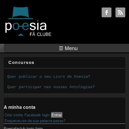
☰ Menu
Concursos
Quer publicar o seu Livro de Poesia?
Quer participar nas nossas Antologias?
A minha conta
Criar conta
Facebook login
Entrar
(active tab)
Primary tabs
Esqueceu-se da sua palavra-passe?
Poesiafaclub login form