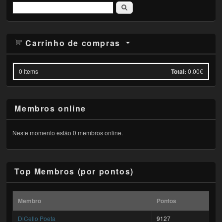
Pesquisar
Carrinho de compras
0
Items
Total:
0.00€
Membros online
Neste momento estão 0 membros online.
Top Membros (por pontos)
Membro
Pontos
DiCello Poeta
9127