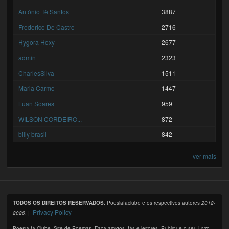
António Tê Santos
3887
Frederico De Castro
2716
Hygora Hoxy
2677
admin
2323
CharlesSilva
1511
Maria Carmo
1447
Luan Soares
959
WILSON CORDEIRO...
872
billy brasil
842
ver mais
TODOS OS DIREITOS RESERVADOS
: Poesiafaclube e os respectivos autores
2012-
Privacy Policy
2026
. |
Poesia fã Clube. Site de Poemas. Faça amigos, fãs e leitores. Publique o seu Livro