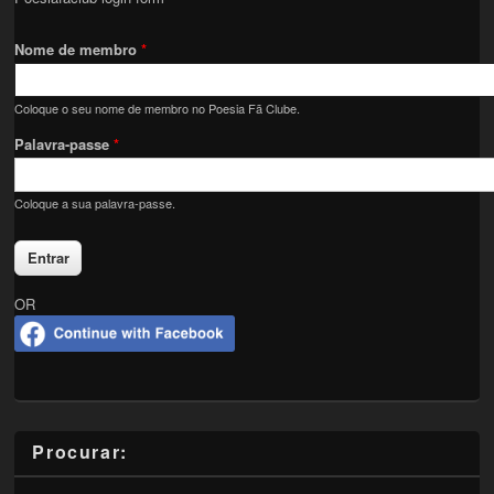
Nome de membro
*
Coloque o seu nome de membro no Poesia Fã Clube.
Palavra-passe
*
Coloque a sua palavra-passe.
OR
Procurar: