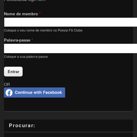
Nome de membro
*
Coloque o seu nome de membro no Poesia Fã Clube.
Palavra-passe
*
Coloque a sua palavra-passe.
OR
Procurar: