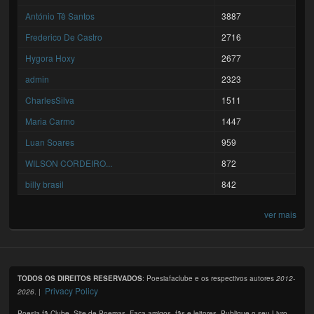
António Tê Santos
3887
Frederico De Castro
2716
Hygora Hoxy
2677
admin
2323
CharlesSilva
1511
Maria Carmo
1447
Luan Soares
959
WILSON CORDEIRO...
872
billy brasil
842
ver mais
TODOS OS DIREITOS RESERVADOS
: Poesiafaclube e os respectivos autores
2012-
Privacy Policy
2026
. |
Poesia fã Clube. Site de Poemas. Faça amigos, fãs e leitores. Publique o seu Livro