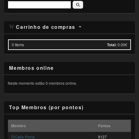
Pesquisar
Carrinho de compras
0
Items
Total:
0.00€
Membros online
Neste momento estão 0 membros online.
Top Membros (por pontos)
Membro
Pontos
DiCello Poeta
9127