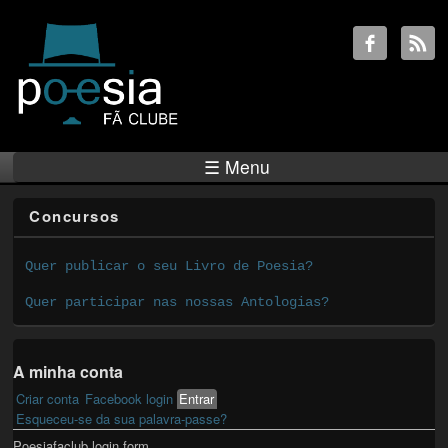
☰ Menu
Concursos
Quer publicar o seu Livro de Poesia?
Quer participar nas nossas Antologias?
A minha conta
Criar conta
Facebook login
Entrar
(active tab)
Primary tabs
Esqueceu-se da sua palavra-passe?
Poesiafaclub login form