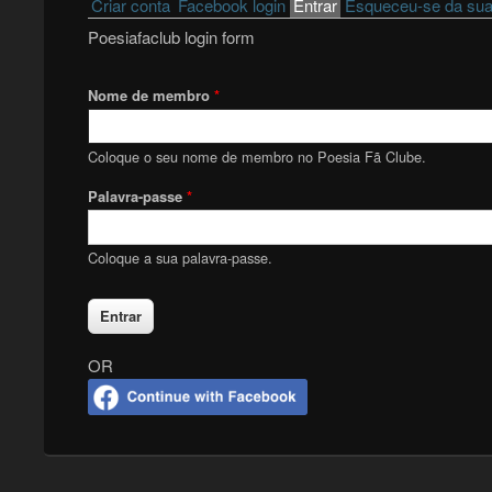
Primary tabs
Criar conta
Facebook login
Entrar
(active tab)
Esqueceu-se da sua
Poesiafaclub login form
Nome de membro
*
Coloque o seu nome de membro no Poesia Fã Clube.
Palavra-passe
*
Coloque a sua palavra-passe.
OR