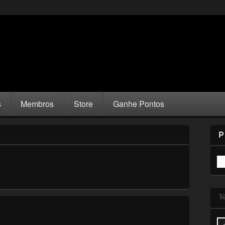
s
Membros
Store
Ganhe Pontos
P