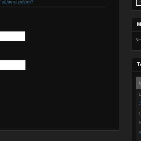
 palavra-passe?
M
Ne
T
D
A
F