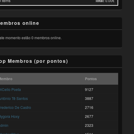
0
Items
Total:
0.00€
embros online
ste momento estão 0 membros online.
op Membros (por pontos)
Membro
Pontos
iCello Poeta
9127
ntónio Tê Santos
3887
rederico De Castro
2716
Hygora Hoxy
2677
admin
2323