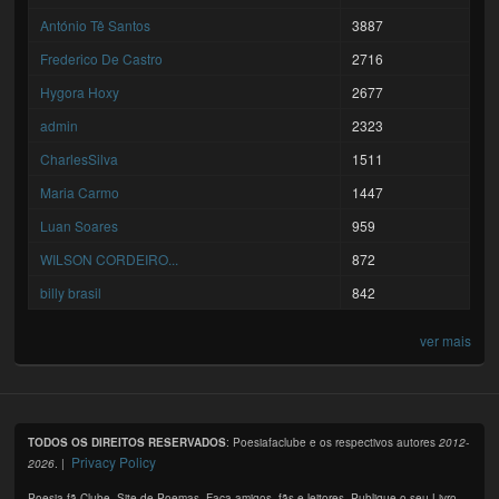
António Tê Santos
3887
Frederico De Castro
2716
Hygora Hoxy
2677
admin
2323
CharlesSilva
1511
Maria Carmo
1447
Luan Soares
959
WILSON CORDEIRO...
872
billy brasil
842
ver mais
TODOS OS DIREITOS RESERVADOS
: Poesiafaclube e os respectivos autores
2012-
Privacy Policy
2026
. |
Poesia fã Clube. Site de Poemas. Faça amigos, fãs e leitores. Publique o seu Livro