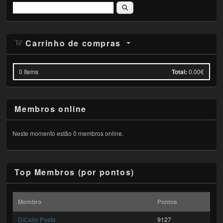
Pesquisar
Carrinho de compras
0
Items
Total:
0.00€
Membros online
Neste momento estão 0 membros online.
Top Membros (por pontos)
Membro
Pontos
DiCello Poeta
9127