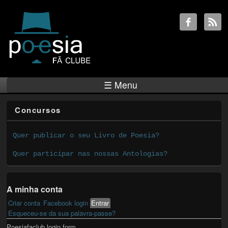
☰ Menu
Concursos
Quer publicar o seu Livro de Poesia?
Quer participar nas nossas Antologias?
A minha conta
Criar conta
Facebook login
Entrar
(active tab)
Primary tabs
Esqueceu-se da sua palavra-passe?
Poesiafaclub login form