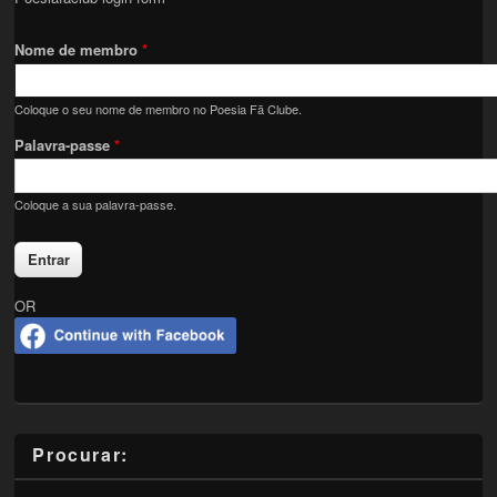
Nome de membro
*
Coloque o seu nome de membro no Poesia Fã Clube.
Palavra-passe
*
Coloque a sua palavra-passe.
OR
Procurar: