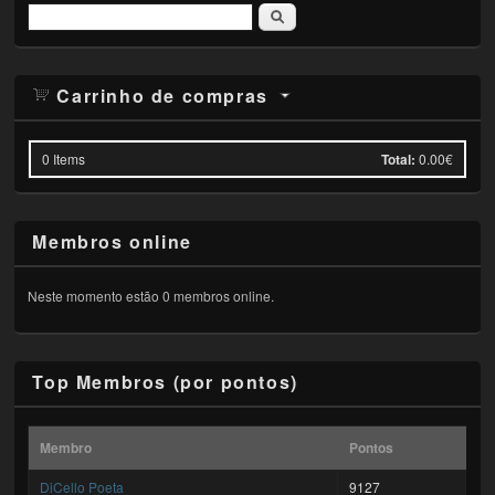
Pesquisar
Carrinho de compras
0
Items
Total:
0.00€
Membros online
Neste momento estão 0 membros online.
Top Membros (por pontos)
Membro
Pontos
DiCello Poeta
9127