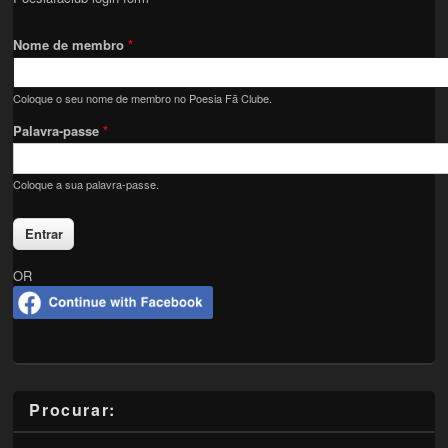
Nome de membro
*
Coloque o seu nome de membro no Poesia Fã Clube.
Palavra-passe
*
Coloque a sua palavra-passe.
OR
Procurar: