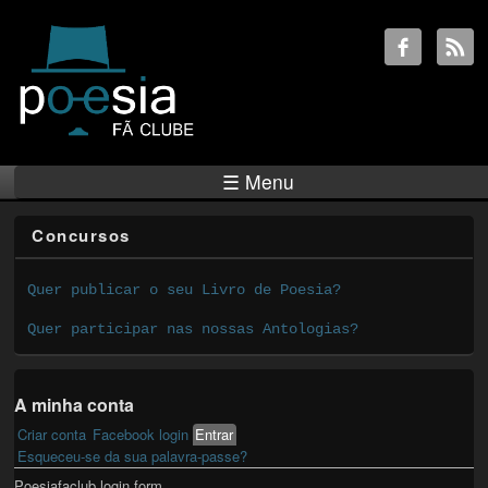
☰ Menu
Concursos
Quer publicar o seu Livro de Poesia?
Quer participar nas nossas Antologias?
A minha conta
Criar conta
Facebook login
Entrar
(active tab)
Primary tabs
Esqueceu-se da sua palavra-passe?
Poesiafaclub login form