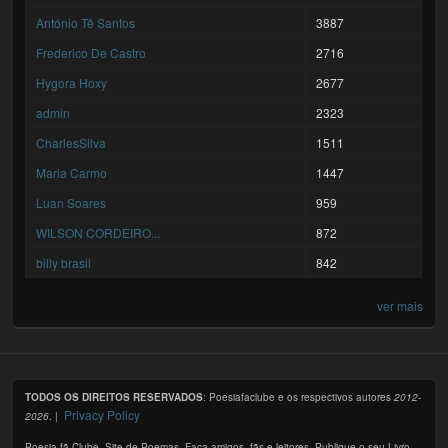
António Tê Santos
3887
Frederico De Castro
2716
Hygora Hoxy
2677
admin
2323
CharlesSilva
1511
Maria Carmo
1447
Luan Soares
959
WILSON CORDEIRO...
872
billy brasil
842
ver mais
TODOS OS DIREITOS RESERVADOS
: Poesiafaclube e os respectivos autores
2012-
Privacy Policy
2026
. |
Poesia fã Clube. Site de Poemas. Faça amigos, fãs e leitores. Publique o seu Livro