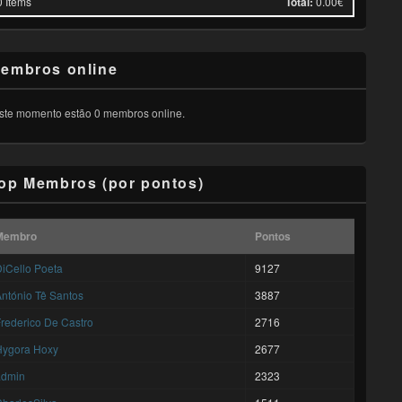
0
Items
Total:
0.00€
embros online
ste momento estão 0 membros online.
op Membros (por pontos)
Membro
Pontos
iCello Poeta
9127
ntónio Tê Santos
3887
rederico De Castro
2716
Hygora Hoxy
2677
admin
2323