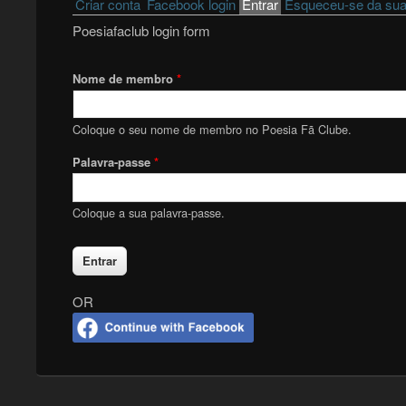
Primary tabs
Criar conta
Facebook login
Entrar
(active tab)
Esqueceu-se da sua
Poesiafaclub login form
Nome de membro
*
Coloque o seu nome de membro no Poesia Fã Clube.
Palavra-passe
*
Coloque a sua palavra-passe.
OR