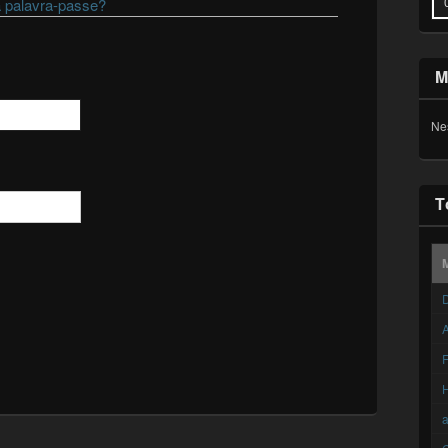
 palavra-passe?
M
Ne
T
D
A
F