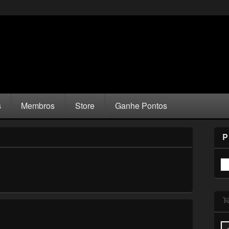
s
Membros
Store
Ganhe Pontos
P