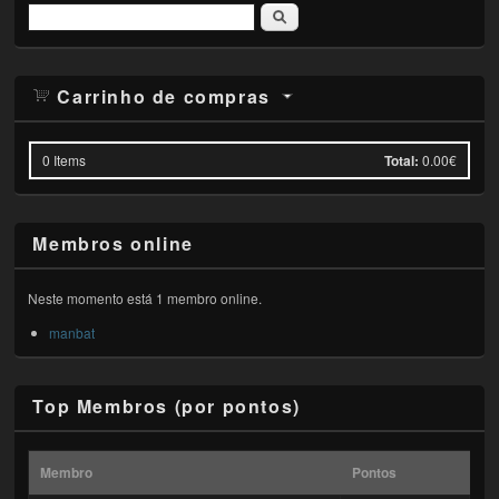
Pesquisar
Carrinho de compras
0
Items
Total:
0.00€
Membros online
Neste momento está 1 membro online.
manbat
Top Membros (por pontos)
Membro
Pontos