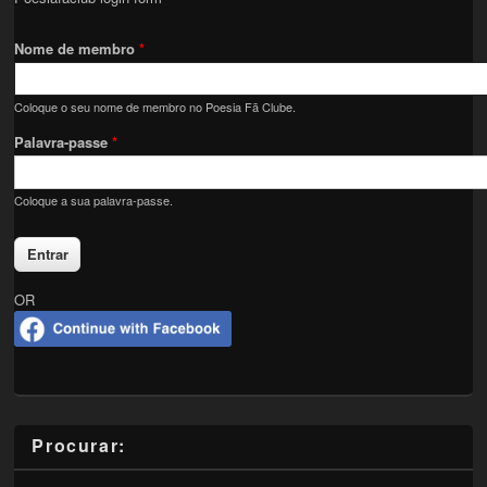
Nome de membro
*
Coloque o seu nome de membro no Poesia Fã Clube.
Palavra-passe
*
Coloque a sua palavra-passe.
OR
Procurar: