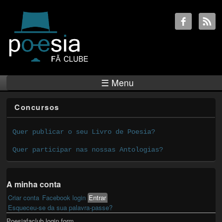
☰ Menu
Concursos
Quer publicar o seu Livro de Poesia?
Quer participar nas nossas Antologias?
A minha conta
Criar conta
Facebook login
Entrar
(active tab)
Primary tabs
Esqueceu-se da sua palavra-passe?
Poesiafaclub login form