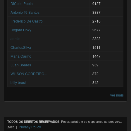
DiCello Poeta
9127
António Tê Santos
3887
Frederico De Castro
2716
Hygora Hoxy
2677
admin
2323
CharlesSilva
1511
Maria Carmo
1447
Luan Soares
959
WILSON CORDEIRO...
872
billy brasil
842
ver mais
TODOS OS DIREITOS RESERVADOS
: Poesiafaclube e os respectivos autores
2012-
Privacy Policy
2026
. |