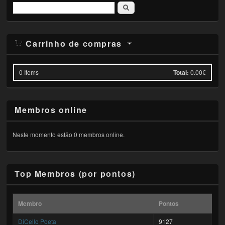
Pesquisar
Carrinho de compras
0
Items
Total:
0.00€
Membros online
Neste momento estão 0 membros online.
Top Membros (por pontos)
Membro
Pontos
DiCello Poeta
9127