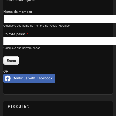
Nome de membro
*
Coloque o seu nome de membro no Poesia Fã Clube.
Palavra-passe
*
Coloque a sua palavra-passe.
OR
Procurar: