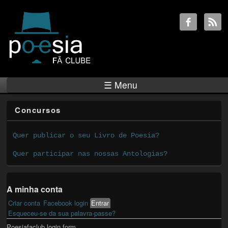
☰ Menu
Concursos
Quer publicar o seu Livro de Poesia?
Quer participar nas nossas Antologias?
A minha conta
Criar conta
Facebook login
Entrar
(active tab)
Primary tabs
Esqueceu-se da sua palavra-passe?
Poesiafaclub login form