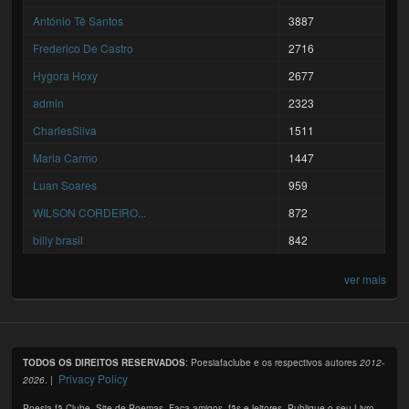
António Tê Santos
3887
Frederico De Castro
2716
Hygora Hoxy
2677
admin
2323
CharlesSilva
1511
Maria Carmo
1447
Luan Soares
959
WILSON CORDEIRO...
872
billy brasil
842
ver mais
TODOS OS DIREITOS RESERVADOS
: Poesiafaclube e os respectivos autores
2012-
Privacy Policy
2026
. |
Poesia fã Clube. Site de Poemas. Faça amigos, fãs e leitores. Publique o seu Livro