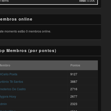
0
Items
Total:
0.00€
embros online
ste momento estão 0 membros online.
op Membros (por pontos)
Membro
Pontos
iCello Poeta
9127
ntónio Tê Santos
3887
rederico De Castro
2716
Hygora Hoxy
2677
admin
2323