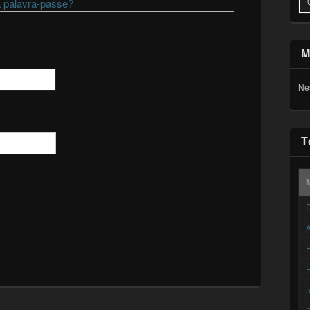
 palavra-passe?
M
Ne
T
D
A
F