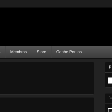
s
Membros
Store
Ganhe Pontos
P