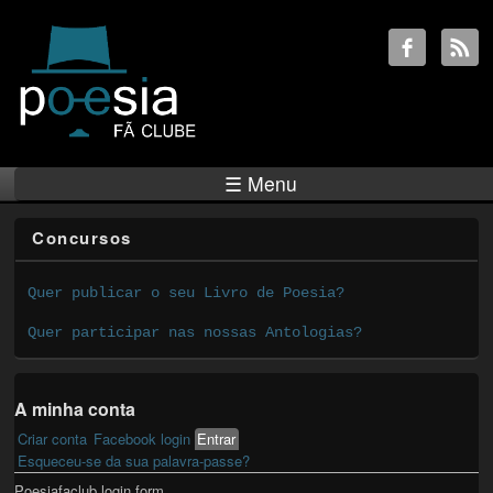
☰ Menu
Concursos
Quer publicar o seu Livro de Poesia?
Quer participar nas nossas Antologias?
A minha conta
Criar conta
Facebook login
Entrar
(active tab)
Primary tabs
Esqueceu-se da sua palavra-passe?
Poesiafaclub login form