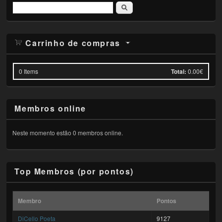
Pesquisar
Carrinho de compras
0
Items
Total:
0.00€
Membros online
Neste momento estão 0 membros online.
Top Membros (por pontos)
Membro
Pontos
DiCello Poeta
9127