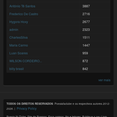
António Tê Santos
3887
Frederico De Castro
2716
Hygora Hoxy
2677
admin
2323
CharlesSilva
1511
Maria Carmo
1447
Luan Soares
959
WILSON CORDEIRO...
872
billy brasil
842
ver mais
TODOS OS DIREITOS RESERVADOS
: Poesiafaclube e os respectivos autores
2012-
Privacy Policy
2026
. |
Poesia fã Clube. Site de Poemas. Faça amigos, fãs e leitores. Publique o seu Livro