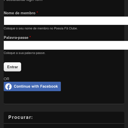
Nome de membro
*
Coloque o seu nome de membro no Poesia Fã Clube.
Palavra-passe
*
Coloque a sua palavra-passe.
OR
Procurar: