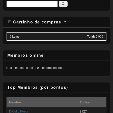
Pesquisar
Carrinho de compras
0
Items
Total:
0.00€
Membros online
Neste momento estão 0 membros online.
Top Membros (por pontos)
Membro
Pontos
DiCello Poeta
9127