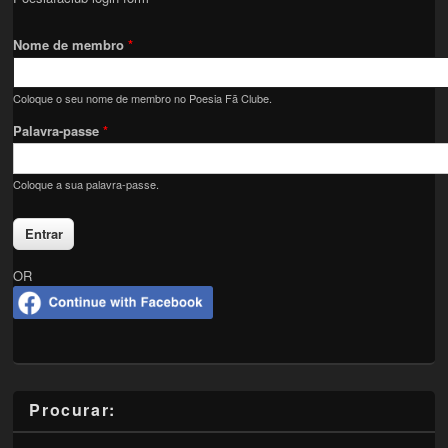
Nome de membro
*
Coloque o seu nome de membro no Poesia Fã Clube.
Palavra-passe
*
Coloque a sua palavra-passe.
OR
Procurar: