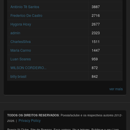
António Tê Santos
3887
Frederico De Castro
2716
Hygora Hoxy
2677
admin
2323
CharlesSilva
1511
Maria Carmo
1447
Luan Soares
959
WILSON CORDEIRO...
872
billy brasil
842
ver mais
TODOS OS DIREITOS RESERVADOS
: Poesiafaclube e os respectivos autores
2012-
Privacy Policy
2026
. |
Poesia fã Clube. Site de Poemas. Faça amigos, fãs e leitores. Publique o seu Livro