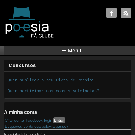
☰ Menu
Concursos
Quer publicar o seu Livro de Poesia?
Quer participar nas nossas Antologias?
A minha conta
Criar conta
Facebook login
Entrar
(active tab)
Primary tabs
Esqueceu-se da sua palavra-passe?
Poesiafaclub login form