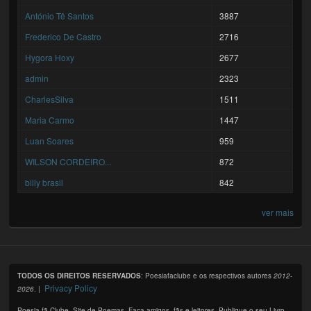
António Tê Santos
3887
Frederico De Castro
2716
Hygora Hoxy
2677
admin
2323
CharlesSilva
1511
Maria Carmo
1447
Luan Soares
959
WILSON CORDEIRO...
872
billy brasil
842
ver mais
TODOS OS DIREITOS RESERVADOS
: Poesiafaclube e os respectivos autores
2012-
Privacy Policy
2026
. |
Poesia fã Clube. Site de Poemas. Faça amigos, fãs e leitores. Publique o seu Livro