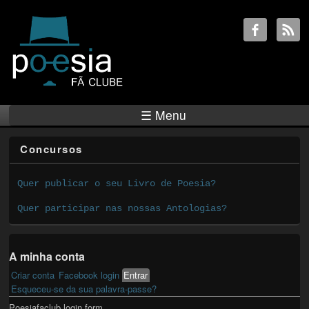
☰ Menu
Concursos
Quer publicar o seu Livro de Poesia?
Quer participar nas nossas Antologias?
A minha conta
Criar conta
Facebook login
Entrar
(active tab)
Primary tabs
Esqueceu-se da sua palavra-passe?
Poesiafaclub login form