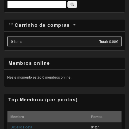
Pesquisar
Carrinho de compras
0
Items
Total:
0.00€
Membros online
Neste momento estão 0 membros online.
Top Membros (por pontos)
Membro
Pontos
DiCello Poeta
9127