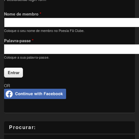
Nome de membro
*
Coloque o seu nome de membro no Poesia Fã Clube.
Palavra-passe
*
Coloque a sua palavra-passe.
OR
Procurar: