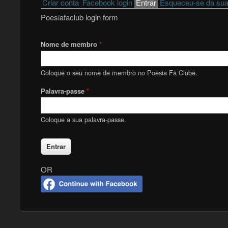
Primary tabs
Criar conta
Facebook login
Entrar
(active tab)
Esqueceu-se da sua
Poesiafaclub login form
Nome de membro
*
Coloque o seu nome de membro no Poesia Fã Clube.
Palavra-passe
*
Coloque a sua palavra-passe.
OR