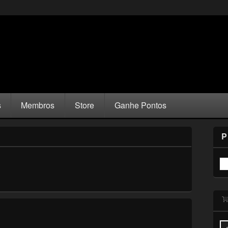
s
Membros
Store
Ganhe Pontos
P