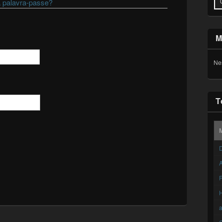
 palavra-passe?
M
Ne
T
D
A
F