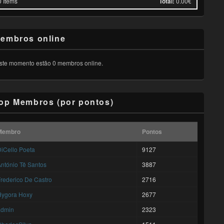
0
Items
Total:
0.00€
embros online
ste momento estão 0 membros online.
op Membros (por pontos)
Membro
Pontos
iCello Poeta
9127
ntónio Tê Santos
3887
rederico De Castro
2716
Hygora Hoxy
2677
admin
2323