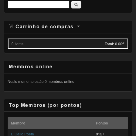
Pesquisar
Carrinho de compras
0
Items
Total:
0.00€
Membros online
Neste momento estão 0 membros online.
Top Membros (por pontos)
Membro
Pontos
DiCello Poeta
9127