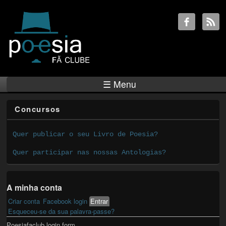
☰ Menu
Concursos
Quer publicar o seu Livro de Poesia?
Quer participar nas nossas Antologias?
A minha conta
Criar conta
Facebook login
Entrar
(active tab)
Primary tabs
Esqueceu-se da sua palavra-passe?
Poesiafaclub login form