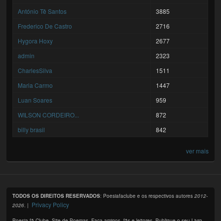
António Tê Santos
3885
Frederico De Castro
2716
Hygora Hoxy
2677
admin
2323
CharlesSilva
1511
Maria Carmo
1447
Luan Soares
959
WILSON CORDEIRO...
872
billy brasil
842
ver mais
TODOS OS DIREITOS RESERVADOS
: Poesiafaclube e os respectivos autores
2012-
Privacy Policy
2026
. |
Poesia fã Clube. Site de Poemas. Faça amigos, fãs e leitores. Publique o seu Livro