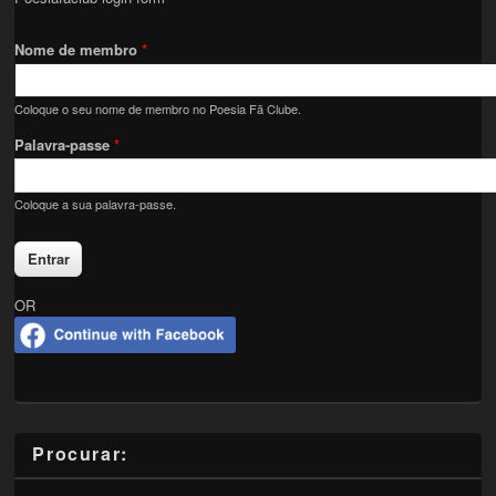
Nome de membro
*
Coloque o seu nome de membro no Poesia Fã Clube.
Palavra-passe
*
Coloque a sua palavra-passe.
OR
Procurar: