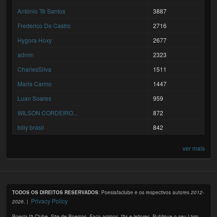
António Tê Santos
3887
Frederico De Castro
2716
Hygora Hoxy
2677
admin
2323
CharlesSilva
1511
Maria Carmo
1447
Luan Soares
959
WILSON CORDEIRO...
872
billy brasil
842
ver mais
TODOS OS DIREITOS RESERVADOS
: Poesiafaclube e os respectivos autores
2012-
Privacy Policy
2026
. |
Poesia fã Clube. Site de Poemas. Faça amigos, fãs e leitores. Publique o seu Livro