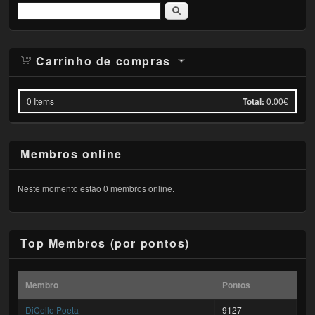
Pesquisar
Carrinho de compras
0
Items
Total:
0.00€
Membros online
Neste momento estão 0 membros online.
Top Membros (por pontos)
Membro
Pontos
DiCello Poeta
9127