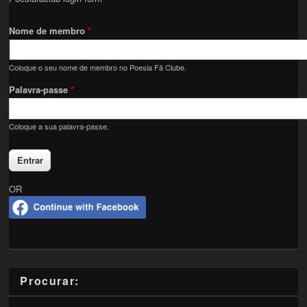
Nome de membro
*
Coloque o seu nome de membro no Poesia Fã Clube.
Palavra-passe
*
Coloque a sua palavra-passe.
OR
Procurar: