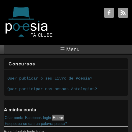
☰ Menu
Concursos
Quer publicar o seu Livro de Poesia?
Quer participar nas nossas Antologias?
A minha conta
Criar conta
Facebook login
Entrar
(active tab)
Primary tabs
Esqueceu-se da sua palavra-passe?
Poesiafaclub login form