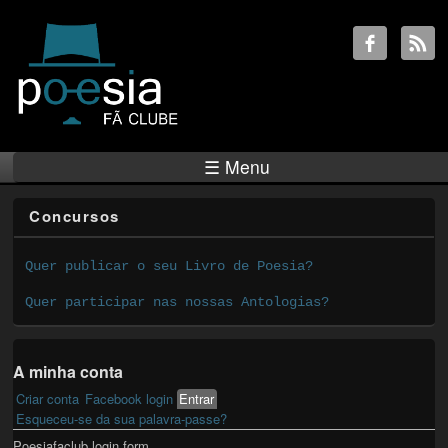
☰ Menu
Concursos
Quer publicar o seu Livro de Poesia?
Quer participar nas nossas Antologias?
A minha conta
Criar conta
Facebook login
Entrar
(active tab)
Primary tabs
Esqueceu-se da sua palavra-passe?
Poesiafaclub login form