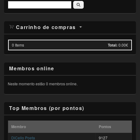
Pesquisar
Carrinho de compras
0
Items
Total:
0.00€
Membros online
Neste momento estão 0 membros online.
Top Membros (por pontos)
Membro
Pontos
DiCello Poeta
9127