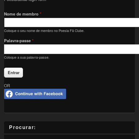
Nome de membro
*
Coloque o seu nome de membro no Poesia Fã Clube.
Palavra-passe
*
Coloque a sua palavra-passe.
OR
Procurar: