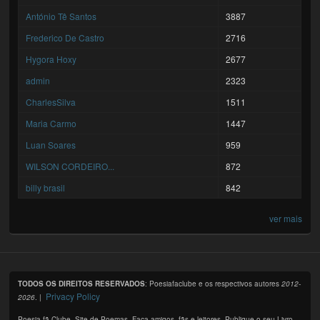
António Tê Santos
3887
Frederico De Castro
2716
Hygora Hoxy
2677
admin
2323
CharlesSilva
1511
Maria Carmo
1447
Luan Soares
959
WILSON CORDEIRO...
872
billy brasil
842
ver mais
TODOS OS DIREITOS RESERVADOS
: Poesiafaclube e os respectivos autores
2012-
Privacy Policy
2026
. |
Poesia fã Clube. Site de Poemas. Faça amigos, fãs e leitores. Publique o seu Livro