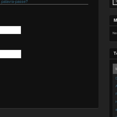
 palavra-passe?
M
Ne
T
D
A
F