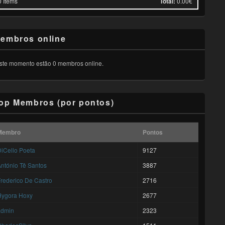
0
Items
Total:
0.00€
embros online
ste momento estão 0 membros online.
op Membros (por pontos)
Membro
Pontos
iCello Poeta
9127
ntónio Tê Santos
3887
rederico De Castro
2716
Hygora Hoxy
2677
admin
2323