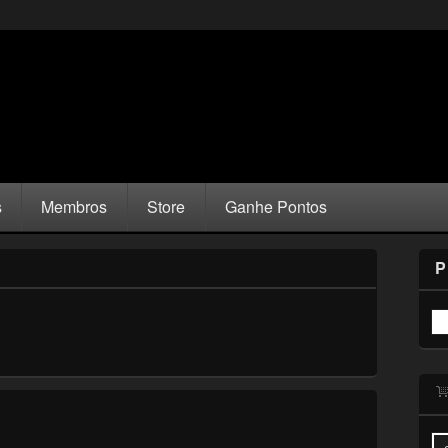
s
Membros
Store
Ganhe Pontos
P