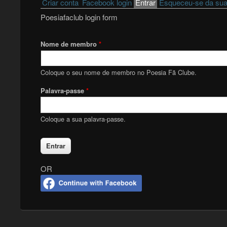
Primary tabs
Criar conta
Facebook login
Entrar
(active tab)
Esqueceu-se da sua
Poesiafaclub login form
Nome de membro
*
Coloque o seu nome de membro no Poesia Fã Clube.
Palavra-passe
*
Coloque a sua palavra-passe.
OR