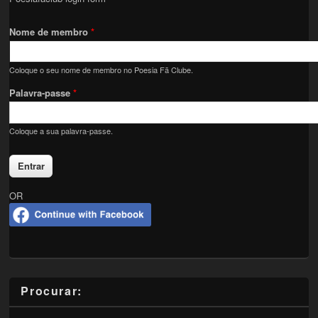
Nome de membro
*
Coloque o seu nome de membro no Poesia Fã Clube.
Palavra-passe
*
Coloque a sua palavra-passe.
OR
Procurar: