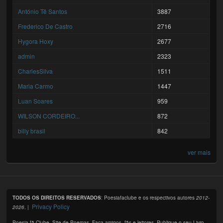
António Tê Santos
3887
Frederico De Castro
2716
Hygora Hoxy
2677
admin
2323
CharlesSilva
1511
Maria Carmo
1447
Luan Soares
959
WILSON CORDEIRO...
872
billy brasil
842
ver mais
TODOS OS DIREITOS RESERVADOS
: Poesiafaclube e os respectivos autores
2012-
Privacy Policy
2026
. |
Poesia fã Clube. Site de Poemas. Faça amigos, fãs e leitores. Publique o seu Livro