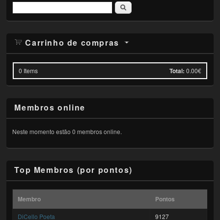
Pesquisar
Carrinho de compras
0
Items
Total:
0.00€
Membros online
Neste momento estão 0 membros online.
Top Membros (por pontos)
Membro
Pontos
DiCello Poeta
9127