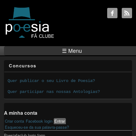
☰ Menu
Concursos
Quer publicar o seu Livro de Poesia?
Quer participar nas nossas Antologias?
A minha conta
Criar conta
Facebook login
Entrar
(active tab)
Primary tabs
Esqueceu-se da sua palavra-passe?
Poesiafaclub login form