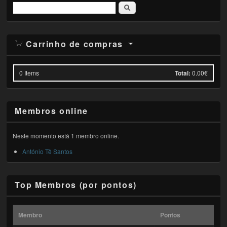
Pesquisar
Carrinho de compras
0
Items
Total:
0.00€
Membros online
Neste momento está 1 membro online.
António Tê Santos
Top Membros (por pontos)
Membro
Pontos