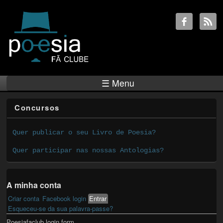
☰ Menu
Concursos
Quer publicar o seu Livro de Poesia?
Quer participar nas nossas Antologias?
A minha conta
Criar conta
Facebook login
Entrar
(active tab)
Primary tabs
Esqueceu-se da sua palavra-passe?
Poesiafaclub login form