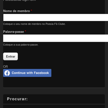
Nome de membro
*
Coloque o seu nome de membro no Poesia Fã Clube.
Palavra-passe
*
Coloque a sua palavra-passe.
OR
Procurar: