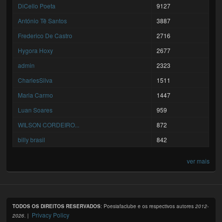
DiCello Poeta
9127
António Tê Santos
3887
Frederico De Castro
2716
Hygora Hoxy
2677
admin
2323
CharlesSilva
1511
Maria Carmo
1447
Luan Soares
959
WILSON CORDEIRO...
872
billy brasil
842
ver mais
TODOS OS DIREITOS RESERVADOS
: Poesiafaclube e os respectivos autores
2012-
Privacy Policy
2026
. |