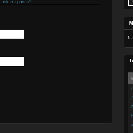
 palavra-passe?
M
Ne
T
D
A
F