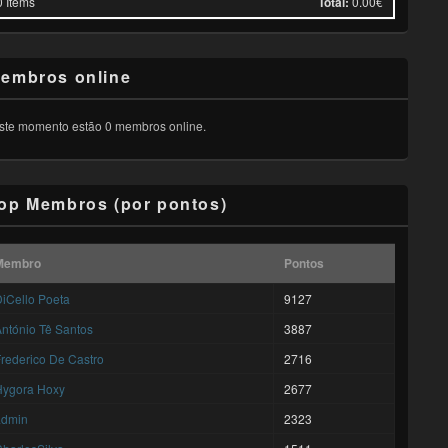
0
Items
Total:
0.00€
embros online
ste momento estão 0 membros online.
op Membros (por pontos)
Membro
Pontos
iCello Poeta
9127
ntónio Tê Santos
3887
rederico De Castro
2716
Hygora Hoxy
2677
admin
2323