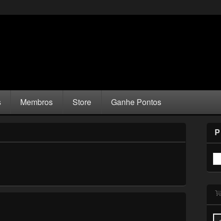
s
Membros
Store
Ganhe Pontos
P