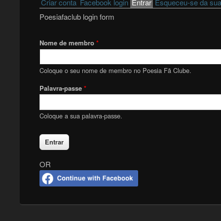
Primary tabs
Criar conta
Facebook login
Entrar
(active tab)
Esqueceu-se da sua
Poesiafaclub login form
Nome de membro
*
Coloque o seu nome de membro no Poesia Fã Clube.
Palavra-passe
*
Coloque a sua palavra-passe.
OR