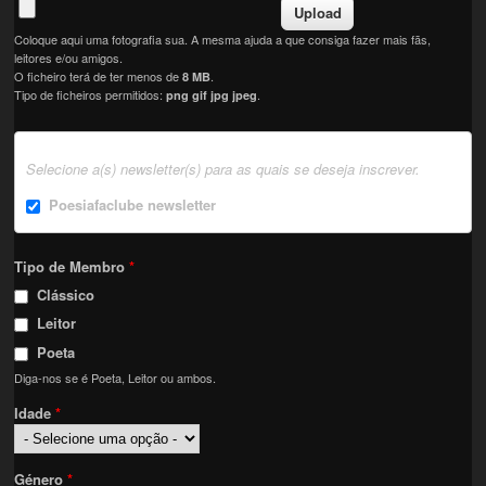
Coloque aqui uma fotografia sua. A mesma ajuda a que consiga fazer mais fãs,
leitores e/ou amigos.
O ficheiro terá de ter menos de
.
8 MB
Tipo de ficheiros permitidos:
.
png gif jpg jpeg
Selecione a(s) newsletter(s) para as quais se deseja inscrever.
Poesiafaclube newsletter
Tipo de Membro
*
Clássico
Leitor
Poeta
Diga-nos se é Poeta, Leitor ou ambos.
Idade
*
Género
*