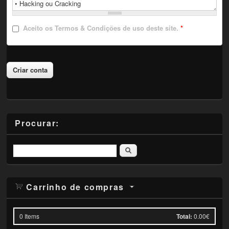
Aceito
os Termos & Condições de uso deste site.
*
Procurar:
Pesquisar
Carrinho de compras
0
Items
Total:
0.00€