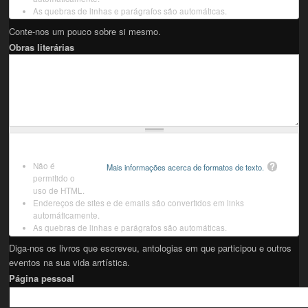
As quebras de linhas e parágrafos são automáticas.
Conte-nos um pouco sobre si mesmo.
Obras literárias
Não é
Mais informações acerca de formatos de texto.
permitido o
uso de HTML.
Endereços de sites e de emails são convertidos em links
automáticamente.
As quebras de linhas e parágrafos são automáticas.
Diga-nos os livros que escreveu, antologias em que participou e outros
eventos na sua vida arrtística.
Página pessoal