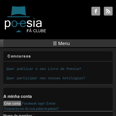
☰ Menu
Concursos
Quer publicar o seu Livro de Poesia?
Quer participar nas nossas Antologias?
A minha conta
Criar conta
(active tab)
Facebook login
Entrar
Primary tabs
Esqueceu-se da sua palavra-passe?
Nome de membro
*