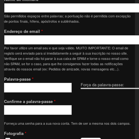
São permitidos espaços entre palavras; a pontuação não é permitida com excepção
de pontos finais, hífens, apóstrofos e sublinhados.
Endereço de email
*
Por favor utilize um email seu e que seja válido. MUITO IMPORTANTE: O email de
registo será enviado para si imediatamente a seguir à sua inscrição no nosso site.
Verifique se o email não foi parar à sua caixa de SPAM e torne o nosso email como
não SPAM, se for o caso, para que lhe consigamos fazer todas as notificações
através do nossos email (ex: Pedidos de amizade, novas mensagens etc...).
Palavra-passe
*
Força da palavra-passe:
Confirme a palavra-passe
*
Forneça uma senha para a sua nova conta. Tem de ser a mesma nos dois campos.
Fotografia
*