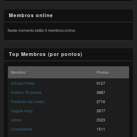
Membros online
Neste momento estão 0 membros online.
Top Membros (por pontos)
Membro
Pontos
DiCello Poeta
9127
António Tê Santos
3887
Frederico De Castro
2716
Hygora Hoxy
2677
admin
2323
CharlesSilva
1511