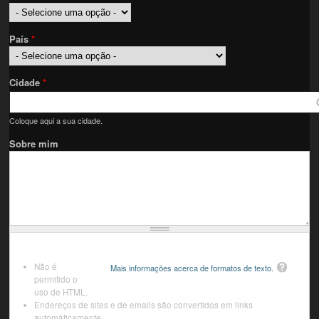
País
*
Cidade
*
Coloque aqui a sua cidade.
Sobre mim
Não é
Mais informações acerca de formatos de texto.
permitido o
uso de HTML.
Endereços de sites e de emails são convertidos em links
automáticamente.