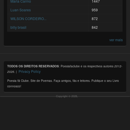
Maria Carmo
1447
Luan Soares
959
WILSON CORDEIRO...
872
billy brasil
842
ver mais
TODOS OS DIREITOS RESERVADOS
: Poesiafaclube e os respectivos autores
2012-
Privacy Policy
2026
. |
Poesia fã Clube. Site de Poemas. Faça amigos, fãs e leitores. Publique o seu Livro
connosco!
Copyright © 2026,