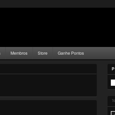
s
Membros
Store
Ganhe Pontos
P