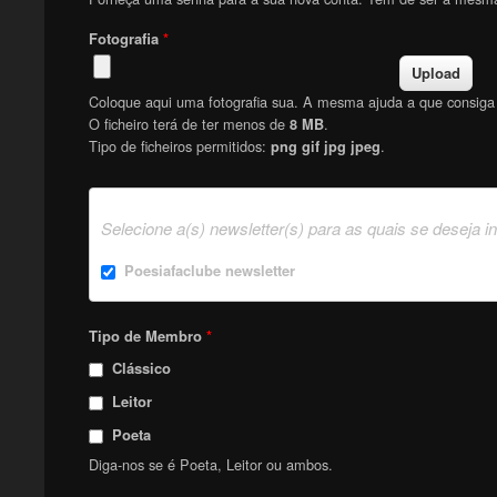
Fotografia
*
Coloque aqui uma fotografia sua. A mesma ajuda a que consiga f
O ficheiro terá de ter menos de
.
8 MB
Tipo de ficheiros permitidos:
.
png gif jpg jpeg
Selecione a(s) newsletter(s) para as quais se deseja i
Poesiafaclube newsletter
Tipo de Membro
*
Clássico
Leitor
Poeta
Diga-nos se é Poeta, Leitor ou ambos.