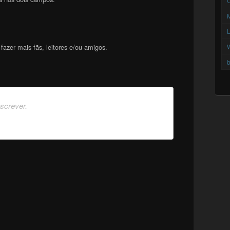
C
azer mais fãs, leitores e/ou amigos.
b
nscrever.