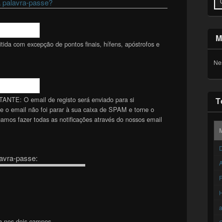
 palavra-passe?
M
ida com excepção de pontos finais, hífens, apóstrofos e
Ne
TANTE: O email de registo será enviado para si
T
se o email não foi parar à sua caixa de SPAM e torne o
mos fazer todas as notificações através do nossos email
D
avra-passe:
A
F
a nos dois campos.