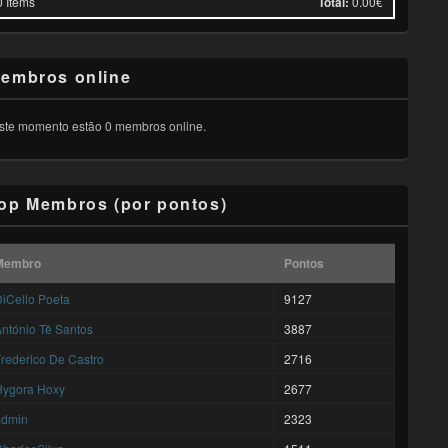
0
Items
Total:
0.00€
embros online
ste momento estão 0 membros online.
op Membros (por pontos)
Membro
Pontos
iCello Poeta
9127
ntónio Tê Santos
3887
rederico De Castro
2716
Hygora Hoxy
2677
admin
2323