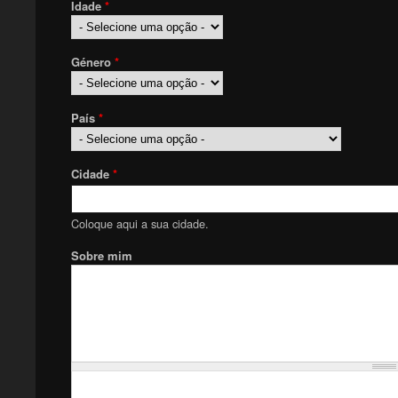
Idade
*
Género
*
País
*
Cidade
*
Coloque aqui a sua cidade.
Sobre mim