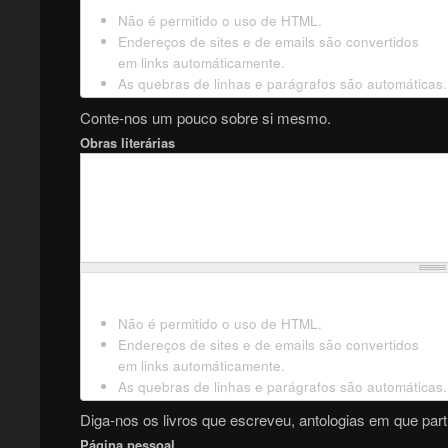
Não é permitido o uso de HTML.
Endereços de sites e de emails são convertidos
em links automáticamente.
As quebras de linhas e parágrafos são automáticas.
Conte-nos um pouco sobre si mesmo.
Obras literárias
Não é permitido o uso de HTML.
Endereços de sites e de emails são convertidos
em links automáticamente.
As quebras de linhas e parágrafos são automáticas.
Diga-nos os livros que escreveu, antologias em que parti
Página pessoal