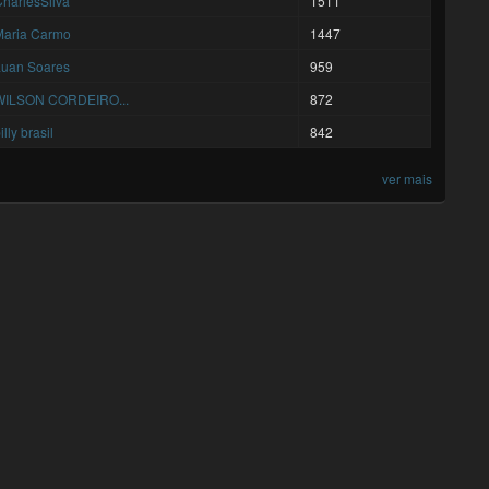
harlesSilva
1511
Maria Carmo
1447
Luan Soares
959
WILSON CORDEIRO...
872
illy brasil
842
ver mais