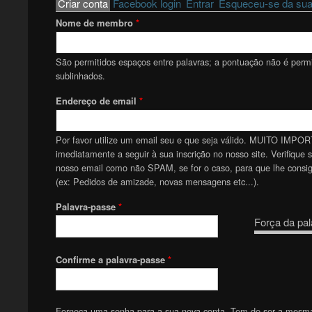
Primary tabs
Criar conta
(active tab)
Facebook login
Entrar
Esqueceu-se da sua
Nome de membro
*
São permitidos espaços entre palavras; a pontuação não é permit
sublinhados.
Endereço de email
*
Por favor utilize um email seu e que seja válido. MUITO IMPOR
imediatamente a seguir à sua inscrição no nosso site. Verifique 
nosso email como não SPAM, se for o caso, para que lhe consiga
(ex: Pedidos de amizade, novas mensagens etc...).
Palavra-passe
*
Força da pal
Confirme a palavra-passe
*
Forneça uma senha para a sua nova conta. Tem de ser a mesm