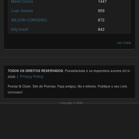
Maria Carmo
1447
Luan Soares
959
WILSON CORDEIRO...
872
billy brasil
842
ver mais
TODOS OS DIREITOS RESERVADOS
: Poesiafaclube e os respectivos autores
2012-
Privacy Policy
2026
. |
Poesia fã Clube. Site de Poemas. Faça amigos, fãs e leitores. Publique o seu Livro
connosco!
Copyright © 2026,