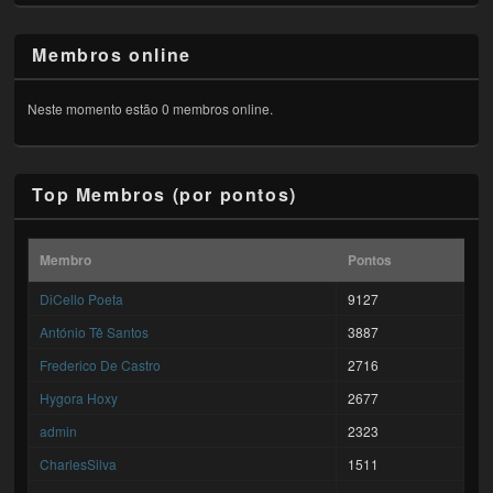
Membros online
Neste momento estão 0 membros online.
Top Membros (por pontos)
Membro
Pontos
DiCello Poeta
9127
António Tê Santos
3887
Frederico De Castro
2716
Hygora Hoxy
2677
admin
2323
CharlesSilva
1511