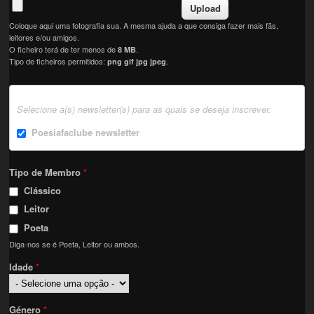
Coloque aqui uma fotografia sua. A mesma ajuda a que consiga fazer mais fãs,
leitores e/ou amigos.
O ficheiro terá de ter menos de
.
8 MB
Tipo de ficheiros permitidos:
.
png gif jpg jpeg
Selecione a(s) newsletter(s) para as quais se deseja inscrever.
Poesiafaclube newsletter
Tipo de Membro
*
Clássico
Leitor
Poeta
Diga-nos se é Poeta, Leitor ou ambos.
Idade
*
Género
*