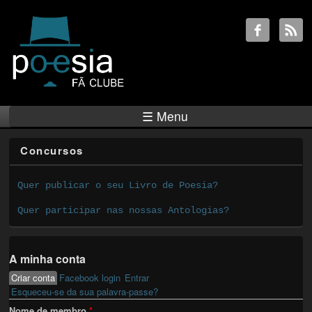
☰ Menu
Concursos
Quer publicar o seu Livro de Poesia?
Quer participar nas nossas Antologias?
A minha conta
Criar conta
(active tab)
Facebook login
Entrar
Primary tabs
Esqueceu-se da sua palavra-passe?
Nome de membro
*