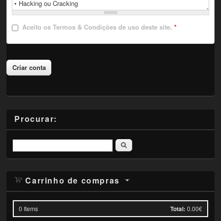
Aceito
os Termos & Condições de uso deste site.
*
Procurar:
Pesquisar
Carrinho de compras
0
Items
Total:
0.00€