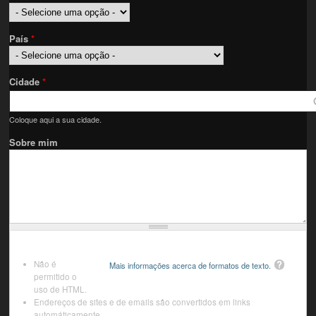
País
*
Cidade
*
Coloque aqui a sua cidade.
Sobre mim
Não é
Mais informações acerca de formatos de texto.
permitido o
uso de HTML.
Endereços de sites e de emails são convertidos em links
automáticamente.