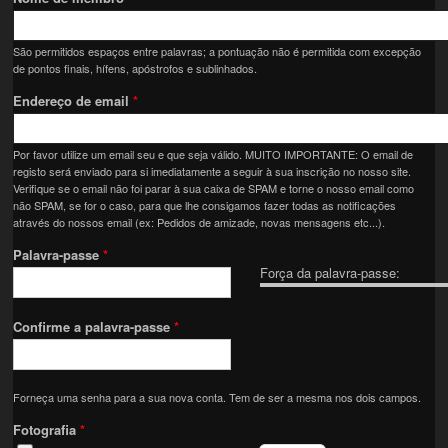
São permitidos espaços entre palavras; a pontuação não é permitida com excepção
de pontos finais, hífens, apóstrofos e sublinhados.
Endereço de email
*
Por favor utilize um email seu e que seja válido. MUITO IMPORTANTE: O email de
registo será enviado para si imediatamente a seguir à sua inscrição no nosso site.
Verifique se o email não foi parar à sua caixa de SPAM e torne o nosso email como
não SPAM, se for o caso, para que lhe consigamos fazer todas as notificações
através do nossos email (ex: Pedidos de amizade, novas mensagens etc...).
Palavra-passe
*
Força da palavra-passe:
Confirme a palavra-passe
*
Forneça uma senha para a sua nova conta. Tem de ser a mesma nos dois campos.
Fotografia
*