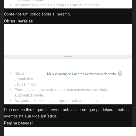
As quebras de linhas e parágrafos são automáticas.
Conte-nos um pouco sobre si mesmo.
Obras literárias
Não é
Mais informações acerca de formatos de texto.
permitido o
uso de HTML.
Endereços de sites e de emails são convertidos em links
automáticamente.
As quebras de linhas e parágrafos são automáticas.
Diga-nos os livros que escreveu, antologias em que participou e outros
eventos na sua vida arrtística.
Página pessoal