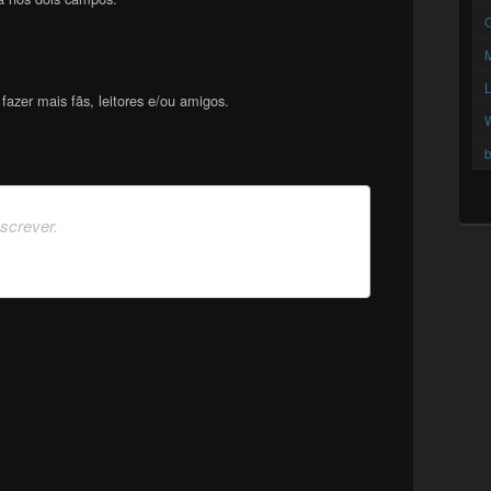
C
azer mais fãs, leitores e/ou amigos.
b
nscrever.