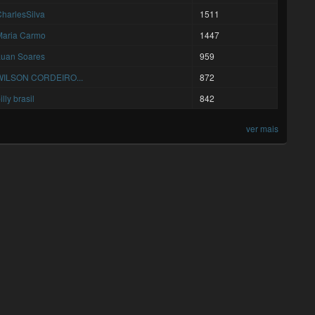
harlesSilva
1511
Maria Carmo
1447
Luan Soares
959
WILSON CORDEIRO...
872
illy brasil
842
ver mais