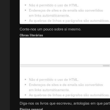
Não é permitido o uso de HTML.
Endereços de sites e de emails são convertidos
em links automáticamente.
As quebras de linhas e parágrafos são automáticas.
Conte-nos um pouco sobre si mesmo.
Obras literárias
Não é permitido o uso de HTML.
Endereços de sites e de emails são convertidos
em links automáticamente.
As quebras de linhas e parágrafos são automáticas.
Diga-nos os livros que escreveu, antologias em que parti
Página pessoal