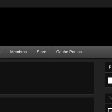
s
Membros
Store
Ganhe Pontos
P