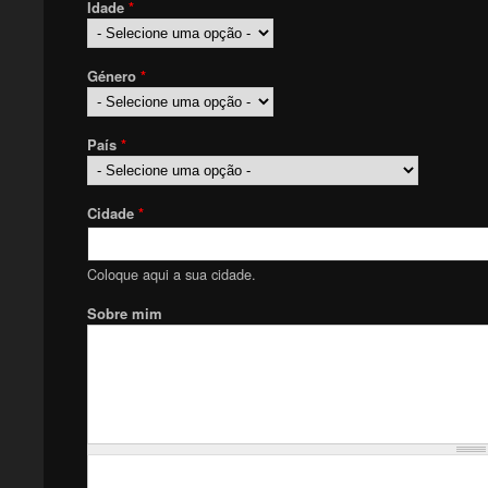
Idade
*
Género
*
País
*
Cidade
*
Coloque aqui a sua cidade.
Sobre mim