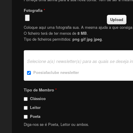
Fotografia
*
Coloque aqui uma fotografia sua. A mesma ajuda a que consiga f
O ficheiro terá de ter menos de
.
8 MB
Tipo de ficheiros permitidos:
.
png gif jpg jpeg
Selecione a(s) newsletter(s) para as quais se deseja i
Poesiafaclube newsletter
Tipo de Membro
*
Clássico
Leitor
Poeta
Diga-nos se é Poeta, Leitor ou ambos.