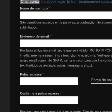
Primary tabs
Criar conta
(active tab)
Facebook login
Entrar
Esqueceu-se da sua
Nome de membro
*
São permitidos espaços entre palavras; a pontuação não é permit
sublinhados.
Endereço de email
*
Por favor utilize um email seu e que seja válido. MUITO IMPOR
imediatamente a seguir à sua inscrição no nosso site. Verifique 
nosso email como não SPAM, se for o caso, para que lhe consiga
(ex: Pedidos de amizade, novas mensagens etc...).
Palavra-passe
*
Força da pal
Confirme a palavra-passe
*
Forneça uma senha para a sua nova conta. Tem de ser a mesm