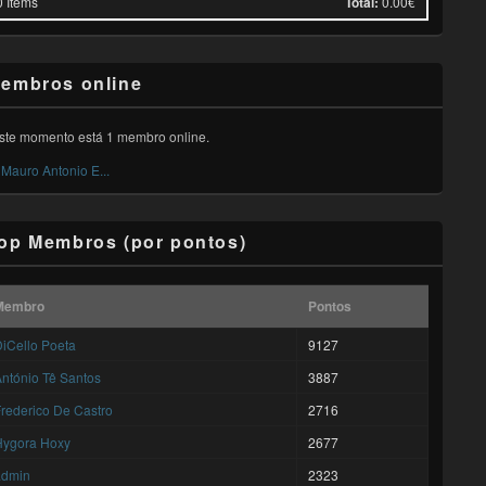
0
Items
Total:
0.00€
embros online
ste momento está 1 membro online.
Mauro Antonio E...
op Membros (por pontos)
Membro
Pontos
iCello Poeta
9127
ntónio Tê Santos
3887
rederico De Castro
2716
Hygora Hoxy
2677
admin
2323