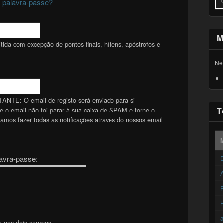
 palavra-passe?
M
ida com excepção de pontos finais, hífens, apóstrofos e
Ne
TANTE: O email de registo será enviado para si
se o email não foi parar à sua caixa de SPAM e torne o
T
mos fazer todas as notificações através do nossos email
avra-passe:
D
A
F
a nos dois campos.