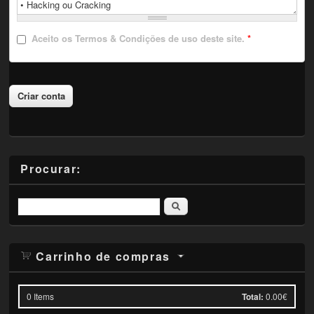
Aceito
os Termos & Condições de uso deste site.
*
Procurar:
Pesquisar
Carrinho de compras
0
Items
Total:
0.00€