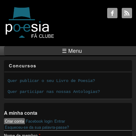
☰ Menu
Concursos
Quer publicar o seu Livro de Poesia?
Quer participar nas nossas Antologias?
A minha conta
Criar conta
(active tab)
Facebook login
Entrar
Primary tabs
Esqueceu-se da sua palavra-passe?
Nome de membro
*