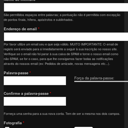
São permitidos espaços entre palavras; a pontuação não é permitida com excepção
de pontos finais, hífens, apóstrofos e sublinhados.
Endereço de email
*
Por favor utilize um email seu e que seja válido. MUITO IMPORTANTE: O email de
registo será enviado para si imediatamente a seguir à sua inscrição no nosso site.
Verifique se o email não foi parar à sua caixa de SPAM e torne o nosso email como
não SPAM, se for o caso, para que lhe consigamos fazer todas as notificações
através do nossos email (ex: Pedidos de amizade, novas mensagens etc...).
Palavra-passe
*
Força da palavra-passe:
Confirme a palavra-passe
*
Forneça uma senha para a sua nova conta. Tem de ser a mesma nos dois campos.
Fotografia
*