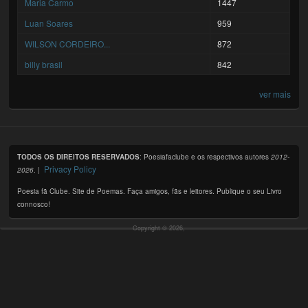
Maria Carmo
1447
Luan Soares
959
WILSON CORDEIRO...
872
billy brasil
842
ver mais
TODOS OS DIREITOS RESERVADOS
: Poesiafaclube e os respectivos autores
2012-
Privacy Policy
2026
. |
Poesia fã Clube. Site de Poemas. Faça amigos, fãs e leitores. Publique o seu Livro
connosco!
Copyright © 2026,