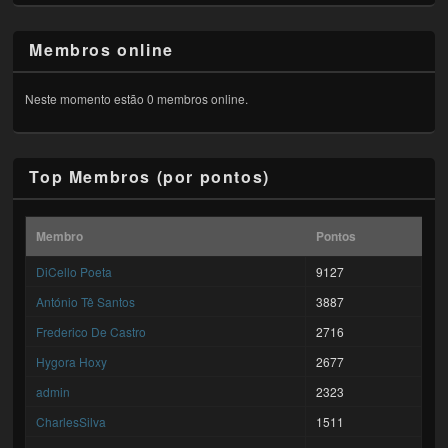
Membros online
Neste momento estão 0 membros online.
Top Membros (por pontos)
Membro
Pontos
DiCello Poeta
9127
António Tê Santos
3887
Frederico De Castro
2716
Hygora Hoxy
2677
admin
2323
CharlesSilva
1511