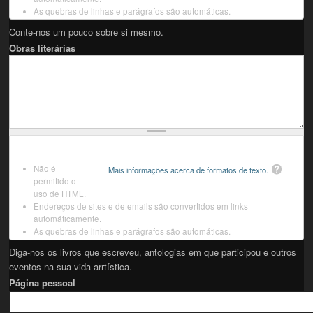
As quebras de linhas e parágrafos são automáticas.
Conte-nos um pouco sobre si mesmo.
Obras literárias
Não é
Mais informações acerca de formatos de texto.
permitido o
uso de HTML.
Endereços de sites e de emails são convertidos em links
automáticamente.
As quebras de linhas e parágrafos são automáticas.
Diga-nos os livros que escreveu, antologias em que participou e outros
eventos na sua vida arrtística.
Página pessoal