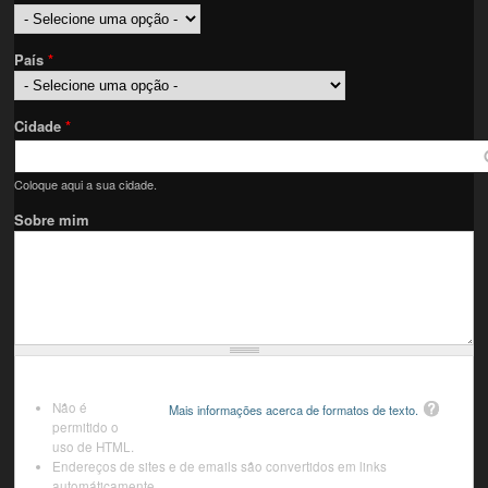
País
*
Cidade
*
Coloque aqui a sua cidade.
Sobre mim
Não é
Mais informações acerca de formatos de texto.
permitido o
uso de HTML.
Endereços de sites e de emails são convertidos em links
automáticamente.