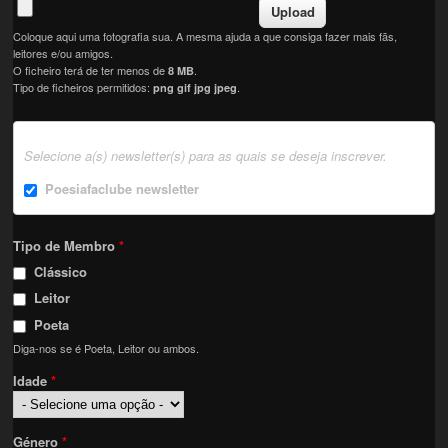
Coloque aqui uma fotografia sua. A mesma ajuda a que consiga fazer mais fãs,
leitores e/ou amigos.
O ficheiro terá de ter menos de
.
8 MB
Tipo de ficheiros permitidos:
.
png gif jpg jpeg
Selecione a(s) newsletter(s) para as quais se deseja inscrever.
Poesiafaclube newsletter
Tipo de Membro
*
Clássico
Leitor
Poeta
Diga-nos se é Poeta, Leitor ou ambos.
Idade
*
Género
*