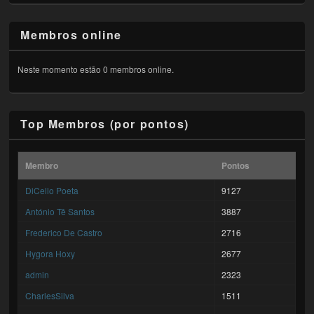
Membros online
Neste momento estão 0 membros online.
Top Membros (por pontos)
Membro
Pontos
DiCello Poeta
9127
António Tê Santos
3887
Frederico De Castro
2716
Hygora Hoxy
2677
admin
2323
CharlesSilva
1511