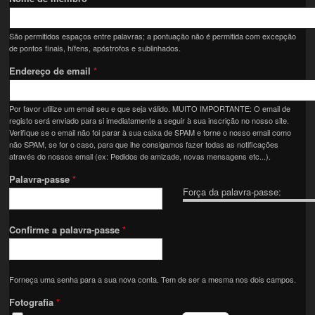
São permitidos espaços entre palavras; a pontuação não é permitida com excepção
de pontos finais, hífens, apóstrofos e sublinhados.
Endereço de email
*
Por favor utilize um email seu e que seja válido. MUITO IMPORTANTE: O email de
registo será enviado para si imediatamente a seguir à sua inscrição no nosso site.
Verifique se o email não foi parar à sua caixa de SPAM e torne o nosso email como
não SPAM, se for o caso, para que lhe consigamos fazer todas as notificações
através do nossos email (ex: Pedidos de amizade, novas mensagens etc...).
Palavra-passe
*
Força da palavra-passe:
Confirme a palavra-passe
*
Forneça uma senha para a sua nova conta. Tem de ser a mesma nos dois campos.
Fotografia
*