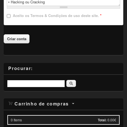
Aceito
os Termos & Condições de uso deste site.
*
Procurar:
Pesquisar
Carrinho de compras
0
Items
Total:
0.00€