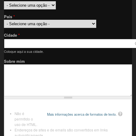
País
*
Cidade
*
Coloque aqui a sua cidade.
Sobre mim
Não é
Mais informações acerca de formatos de texto.
permitido o
uso de HTML.
Endereços de sites e de emails são convertidos em links
automáticamente.