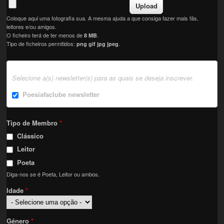
Coloque aqui uma fotografia sua. A mesma ajuda a que consiga fazer mais fãs,
leitores e/ou amigos.
O ficheiro terá de ter menos de
.
8 MB
Tipo de ficheiros permitidos:
.
png gif jpg jpeg
Selecione a(s) newsletter(s) para as quais se deseja inscrever.
Poesiafaclube newsletter
Tipo de Membro
*
Clássico
Leitor
Poeta
Diga-nos se é Poeta, Leitor ou ambos.
Idade
*
Género
*