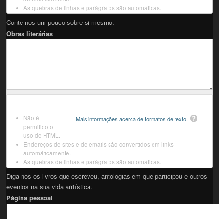
As quebras de linhas e parágrafos são automáticas.
Conte-nos um pouco sobre si mesmo.
Obras literárias
Não é
Mais informações acerca de formatos de texto.
permitido o
uso de HTML.
Endereços de sites e de emails são convertidos em links
automáticamente.
As quebras de linhas e parágrafos são automáticas.
Diga-nos os livros que escreveu, antologias em que participou e outros
eventos na sua vida arrtística.
Página pessoal