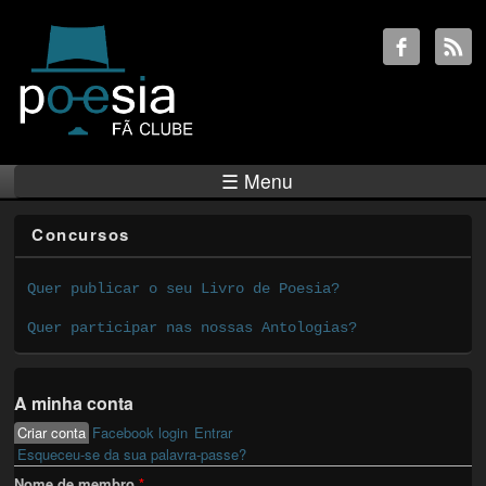
☰ Menu
Concursos
Quer publicar o seu Livro de Poesia?
Quer participar nas nossas Antologias?
A minha conta
Criar conta
(active tab)
Facebook login
Entrar
Primary tabs
Esqueceu-se da sua palavra-passe?
Nome de membro
*