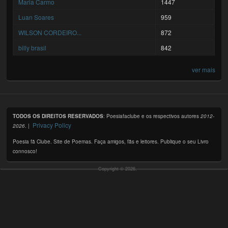
Maria Carmo
1447
Luan Soares
959
WILSON CORDEIRO...
872
billy brasil
842
ver mais
TODOS OS DIREITOS RESERVADOS
: Poesiafaclube e os respectivos autores
2012-
Privacy Policy
2026
. |
Poesia fã Clube. Site de Poemas. Faça amigos, fãs e leitores. Publique o seu Livro
connosco!
Copyright © 2026,