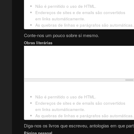
Não é permitido o uso de HTML.
Endereços de sites e de emails são convertidos
em links automáticamente.
As quebras de linhas e parágrafos são automáticas.
Conte-nos um pouco sobre si mesmo.
Obras literárias
Não é permitido o uso de HTML.
Endereços de sites e de emails são convertidos
em links automáticamente.
As quebras de linhas e parágrafos são automáticas.
Diga-nos os livros que escreveu, antologias em que parti
Página pessoal