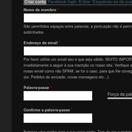
Primary tabs
Criar conta
(active tab)
Facebook login
Entrar
Esqueceu-se da sua
Nome de membro
*
São permitidos espaços entre palavras; a pontuação não é permit
sublinhados.
Endereço de email
*
Por favor utilize um email seu e que seja válido. MUITO IMPOR
imediatamente a seguir à sua inscrição no nosso site. Verifique 
nosso email como não SPAM, se for o caso, para que lhe consiga
(ex: Pedidos de amizade, novas mensagens etc...).
Palavra-passe
*
Força da pal
Confirme a palavra-passe
*
Forneça uma senha para a sua nova conta. Tem de ser a mesm