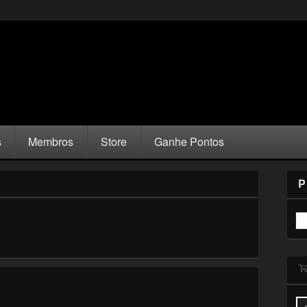
s
Membros
Store
Ganhe Pontos
P