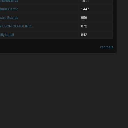
harlesSilva
1511
Maria Carmo
1447
Luan Soares
959
WILSON CORDEIRO...
872
illy brasil
842
ver mais