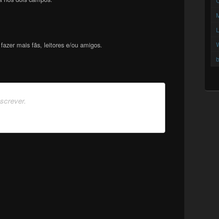
C
azer mais fãs, leitores e/ou amigos.
b
nscrever.