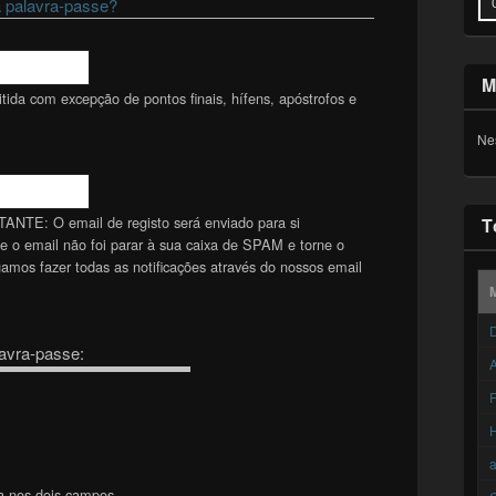
 palavra-passe?
M
ida com excepção de pontos finais, hífens, apóstrofos e
Ne
TANTE: O email de registo será enviado para si
T
se o email não foi parar à sua caixa de SPAM e torne o
mos fazer todas as notificações através do nossos email
D
avra-passe:
A
F
a nos dois campos.