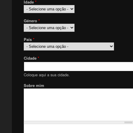
Idade
*
Género
*
País
*
Cidade
*
Coloque aqui a sua cidade.
Sobre mim