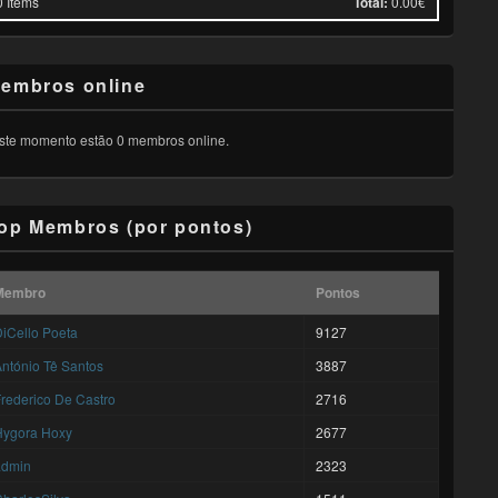
0
Items
Total:
0.00€
embros online
ste momento estão 0 membros online.
op Membros (por pontos)
Membro
Pontos
iCello Poeta
9127
ntónio Tê Santos
3887
rederico De Castro
2716
Hygora Hoxy
2677
admin
2323