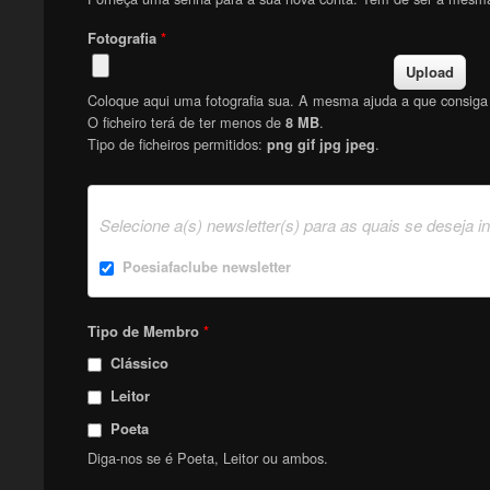
Fotografia
*
Coloque aqui uma fotografia sua. A mesma ajuda a que consiga f
O ficheiro terá de ter menos de
.
8 MB
Tipo de ficheiros permitidos:
.
png gif jpg jpeg
Selecione a(s) newsletter(s) para as quais se deseja i
Poesiafaclube newsletter
Tipo de Membro
*
Clássico
Leitor
Poeta
Diga-nos se é Poeta, Leitor ou ambos.