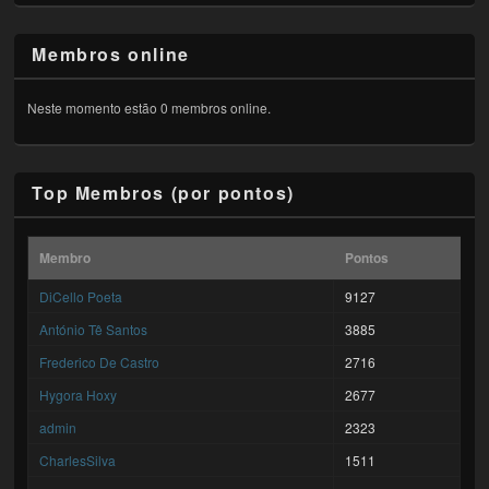
Membros online
Neste momento estão 0 membros online.
Top Membros (por pontos)
Membro
Pontos
DiCello Poeta
9127
António Tê Santos
3885
Frederico De Castro
2716
Hygora Hoxy
2677
admin
2323
CharlesSilva
1511