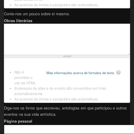
As quebras de linhas e parágrafos são automáticas.
Conte-nos um pouco sobre si mesmo.
Obras literárias
Não é
Mais informações acerca de formatos de texto.
permitido o
uso de HTML.
Endereços de sites e de emails são convertidos em links
automáticamente.
As quebras de linhas e parágrafos são automáticas.
Diga-nos os livros que escreveu, antologias em que participou e outros
eventos na sua vida arrtística.
Página pessoal