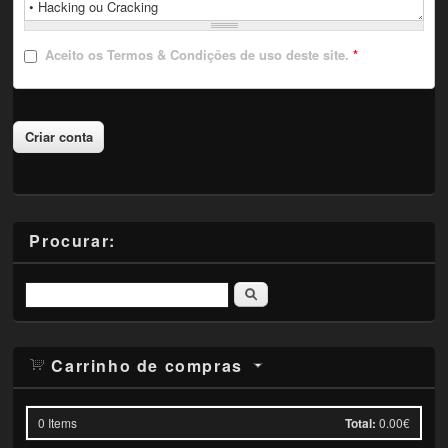
Aceito
os Termos & Condições de uso deste site.
*
Procurar:
Pesquisar
Carrinho de compras
0
Items
Total:
0.00€