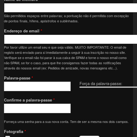
São permitidos espaços entre palavras; a pontuação não é permitida com excepção
de pontos finais, hífens, apóstrofos e sublinhados.
Endereço de email
*
Por favor utilize um email seu e que seja válido. MUITO IMPORTANTE: O email de
registo será enviado para si imediatamente a seguir à sua inscrição no nosso site.
Verifique se o email não foi parar à sua caixa de SPAM e torne o nosso email como
não SPAM, se for o caso, para que lhe consigamos fazer todas as notificações
através do nossos email (ex: Pedidos de amizade, novas mensagens etc...).
Palavra-passe
*
Força da palavra-passe:
Confirme a palavra-passe
*
Forneça uma senha para a sua nova conta. Tem de ser a mesma nos dois campos.
Fotografia
*