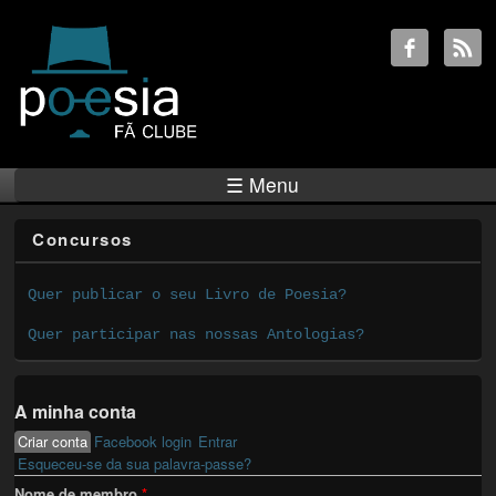
☰ Menu
Concursos
Quer publicar o seu Livro de Poesia?
Quer participar nas nossas Antologias?
A minha conta
Criar conta
(active tab)
Facebook login
Entrar
Primary tabs
Esqueceu-se da sua palavra-passe?
Nome de membro
*