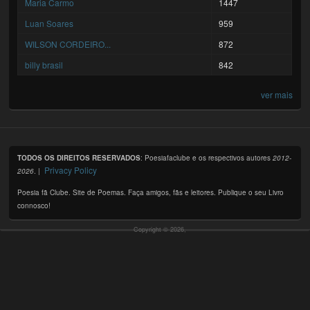
Maria Carmo
1447
Luan Soares
959
WILSON CORDEIRO...
872
billy brasil
842
ver mais
TODOS OS DIREITOS RESERVADOS
: Poesiafaclube e os respectivos autores
2012-
Privacy Policy
2026
. |
Poesia fã Clube. Site de Poemas. Faça amigos, fãs e leitores. Publique o seu Livro
connosco!
Copyright © 2026,