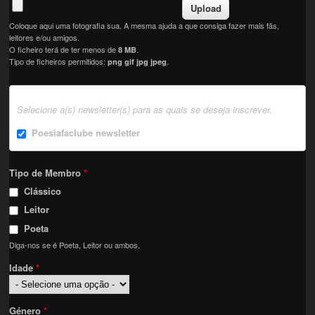
Coloque aqui uma fotografia sua. A mesma ajuda a que consiga fazer mais fãs,
leitores e/ou amigos.
O ficheiro terá de ter menos de
.
8 MB
Tipo de ficheiros permitidos:
.
png gif jpg jpeg
Selecione a(s) newsletter(s) para as quais se deseja inscrever.
Poesiafaclube newsletter
Tipo de Membro
*
Clássico
Leitor
Poeta
Diga-nos se é Poeta, Leitor ou ambos.
Idade
*
Género
*