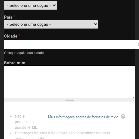
País
*
Cidade
*
Coloque aqui a sua cidade.
Sobre mim
Não é
Mais informações acerca de formatos de texto.
permitido o
uso de HTML.
Endereços de sites e de emails são convertidos em links
automáticamente.