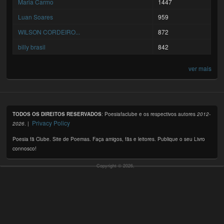
Maria Carmo
1447
Luan Soares
959
WILSON CORDEIRO...
872
billy brasil
842
ver mais
TODOS OS DIREITOS RESERVADOS
: Poesiafaclube e os respectivos autores
2012-
Privacy Policy
2026
. |
Poesia fã Clube. Site de Poemas. Faça amigos, fãs e leitores. Publique o seu Livro
connosco!
Copyright © 2026,