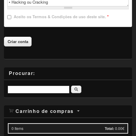
Aceito
os Termos & Condições de uso deste site.
*
Procurar:
Pesquisar
Carrinho de compras
0
Items
Total:
0.00€