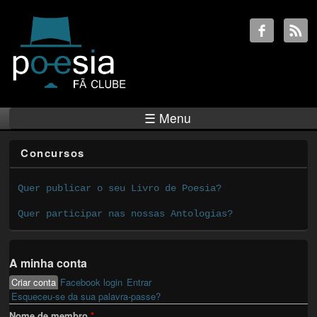
☰ Menu
Concursos
Quer publicar o seu Livro de Poesia?
Quer participar nas nossas Antologias?
A minha conta
Criar conta
(active tab)
Facebook login
Entrar
Primary tabs
Esqueceu-se da sua palavra-passe?
Nome de membro
*