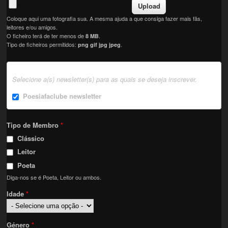
Coloque aqui uma fotografia sua. A mesma ajuda a que consiga fazer mais fãs,
leitores e/ou amigos.
O ficheiro terá de ter menos de
.
8 MB
Tipo de ficheiros permitidos:
.
png gif jpg jpeg
Selecione a(s) newsletter(s) para as quais se deseja inscrever.
Poesiafaclube newsletter
Tipo de Membro
*
Clássico
Leitor
Poeta
Diga-nos se é Poeta, Leitor ou ambos.
Idade
*
Género
*