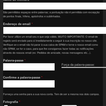
São permitidos espaços entre palavras; a pontuação não é permitida com excepção
de pontos finais, hífens, apóstrofos e sublinhados.
Endereço de email
*
Por favor utilize um email seu e que seja válido. MUITO IMPORTANTE: O email de
registo será enviado para si imediatamente a seguir à sua inscrição no nosso site.
Verifique se o email não foi parar à sua caixa de SPAM e torne o nosso email como
não SPAM, se for o caso, para que lhe consigamos fazer todas as notificações
através do nossos email (ex: Pedidos de amizade, novas mensagens etc...).
Palavra-passe
*
Força da palavra-passe:
Confirme a palavra-passe
*
Forneça uma senha para a sua nova conta. Tem de ser a mesma nos dois campos.
Fotografia
*