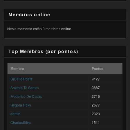
Membros online
Neste momento estão 0 membros online.
Top Membros (por pontos)
Membro
Pontos
DiCello Poeta
9127
António Tê Santos
3887
Frederico De Castro
2716
Hygora Hoxy
2677
admin
2323
CharlesSilva
1511