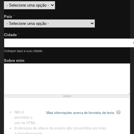
País
*
Cidade
*
Coloque aqui a sua cidade.
Sobre mim
Não é
Mais informações acerca de formatos de texto.
permitido o
uso de HTML.
Endereços de sites e de emails são convertidos em links
automáticamente.