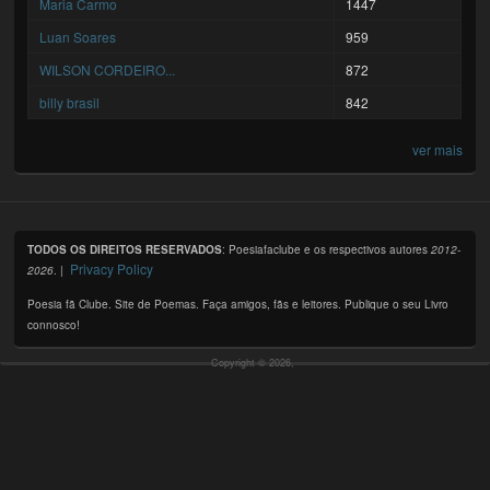
Maria Carmo
1447
Luan Soares
959
WILSON CORDEIRO...
872
billy brasil
842
ver mais
TODOS OS DIREITOS RESERVADOS
: Poesiafaclube e os respectivos autores
2012-
Privacy Policy
2026
. |
Poesia fã Clube. Site de Poemas. Faça amigos, fãs e leitores. Publique o seu Livro
connosco!
Copyright © 2026,