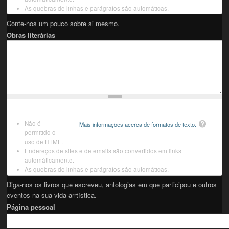
As quebras de linhas e parágrafos são automáticas.
Conte-nos um pouco sobre si mesmo.
Obras literárias
Não é
Mais informações acerca de formatos de texto.
permitido o
uso de HTML.
Endereços de sites e de emails são convertidos em links
automáticamente.
As quebras de linhas e parágrafos são automáticas.
Diga-nos os livros que escreveu, antologias em que participou e outros
eventos na sua vida arrtística.
Página pessoal