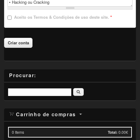
Aceito
os Termos & Condições de uso deste site.
*
Procurar:
Pesquisar
Carrinho de compras
0
Items
Total:
0.00€