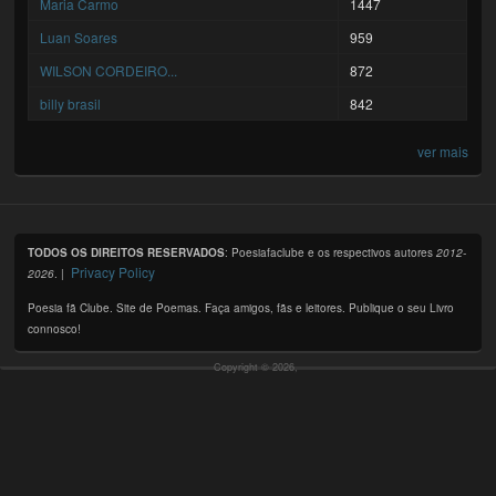
Maria Carmo
1447
Luan Soares
959
WILSON CORDEIRO...
872
billy brasil
842
ver mais
TODOS OS DIREITOS RESERVADOS
: Poesiafaclube e os respectivos autores
2012-
Privacy Policy
2026
. |
Poesia fã Clube. Site de Poemas. Faça amigos, fãs e leitores. Publique o seu Livro
connosco!
Copyright © 2026,