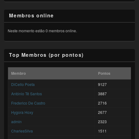
Membros online
Neste momento estão 0 membros online.
Top Membros (por pontos)
Membro
Pontos
DiCello Poeta
9127
António Tê Santos
3887
Frederico De Castro
2716
Hygora Hoxy
2677
admin
2323
CharlesSilva
1511