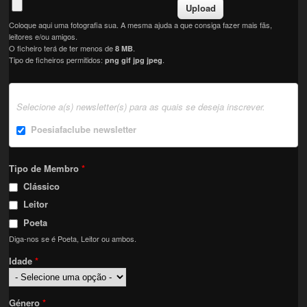
Coloque aqui uma fotografia sua. A mesma ajuda a que consiga fazer mais fãs,
leitores e/ou amigos.
O ficheiro terá de ter menos de
.
8 MB
Tipo de ficheiros permitidos:
.
png gif jpg jpeg
Selecione a(s) newsletter(s) para as quais se deseja inscrever.
Poesiafaclube newsletter
Tipo de Membro
*
Clássico
Leitor
Poeta
Diga-nos se é Poeta, Leitor ou ambos.
Idade
*
Género
*