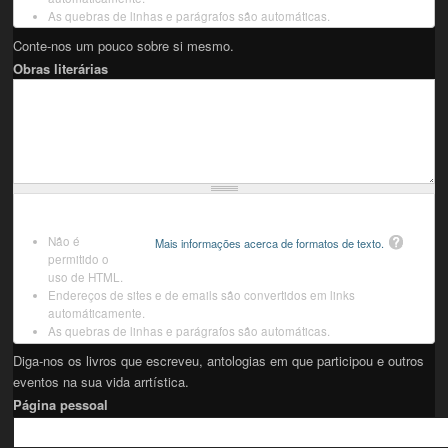
As quebras de linhas e parágrafos são automáticas.
Conte-nos um pouco sobre si mesmo.
Obras literárias
Não é
Mais informações acerca de formatos de texto.
permitido o
uso de HTML.
Endereços de sites e de emails são convertidos em links
automáticamente.
As quebras de linhas e parágrafos são automáticas.
Diga-nos os livros que escreveu, antologias em que participou e outros
eventos na sua vida arrtística.
Página pessoal