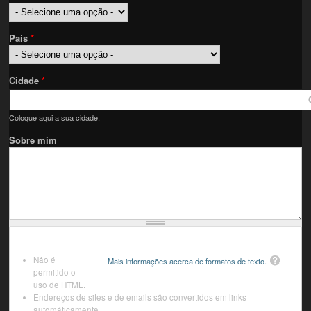
País
*
Cidade
*
Coloque aqui a sua cidade.
Sobre mim
Não é
Mais informações acerca de formatos de texto.
permitido o
uso de HTML.
Endereços de sites e de emails são convertidos em links
automáticamente.