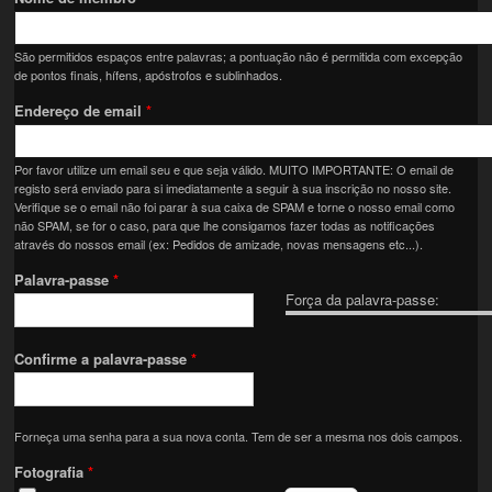
São permitidos espaços entre palavras; a pontuação não é permitida com excepção
de pontos finais, hífens, apóstrofos e sublinhados.
Endereço de email
*
Por favor utilize um email seu e que seja válido. MUITO IMPORTANTE: O email de
registo será enviado para si imediatamente a seguir à sua inscrição no nosso site.
Verifique se o email não foi parar à sua caixa de SPAM e torne o nosso email como
não SPAM, se for o caso, para que lhe consigamos fazer todas as notificações
através do nossos email (ex: Pedidos de amizade, novas mensagens etc...).
Palavra-passe
*
Força da palavra-passe:
Confirme a palavra-passe
*
Forneça uma senha para a sua nova conta. Tem de ser a mesma nos dois campos.
Fotografia
*