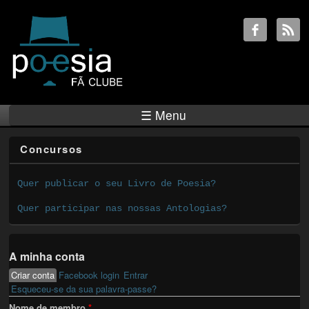
☰ Menu
Concursos
Quer publicar o seu Livro de Poesia?
Quer participar nas nossas Antologias?
A minha conta
Criar conta
(active tab)
Facebook login
Entrar
Primary tabs
Esqueceu-se da sua palavra-passe?
Nome de membro
*