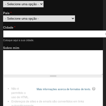
País
*
Cidade
*
Coloque aqui a sua cidade.
Sobre mim
Não é
Mais informações acerca de formatos de texto.
permitido o
uso de HTML.
Endereços de sites e de emails são convertidos em links
automáticamente.