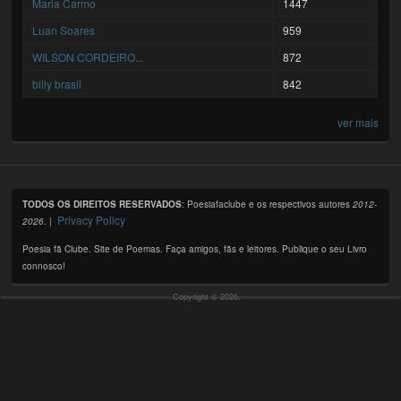
Maria Carmo
1447
Luan Soares
959
WILSON CORDEIRO...
872
billy brasil
842
ver mais
TODOS OS DIREITOS RESERVADOS
: Poesiafaclube e os respectivos autores
2012-
Privacy Policy
2026
. |
Poesia fã Clube. Site de Poemas. Faça amigos, fãs e leitores. Publique o seu Livro
connosco!
Copyright © 2026,