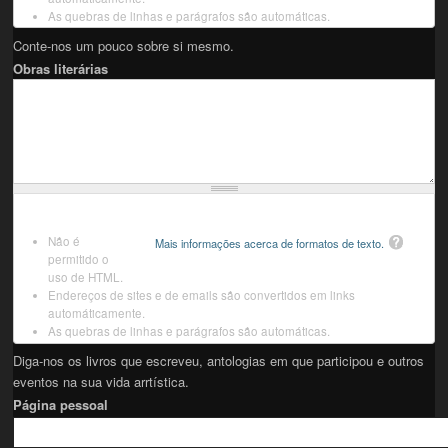
As quebras de linhas e parágrafos são automáticas.
Conte-nos um pouco sobre si mesmo.
Obras literárias
Não é
Mais informações acerca de formatos de texto.
permitido o
uso de HTML.
Endereços de sites e de emails são convertidos em links
automáticamente.
As quebras de linhas e parágrafos são automáticas.
Diga-nos os livros que escreveu, antologias em que participou e outros
eventos na sua vida arrtística.
Página pessoal