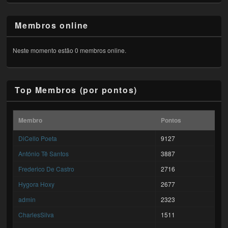
Membros online
Neste momento estão 0 membros online.
Top Membros (por pontos)
Membro
Pontos
DiCello Poeta
9127
António Tê Santos
3887
Frederico De Castro
2716
Hygora Hoxy
2677
admin
2323
CharlesSilva
1511