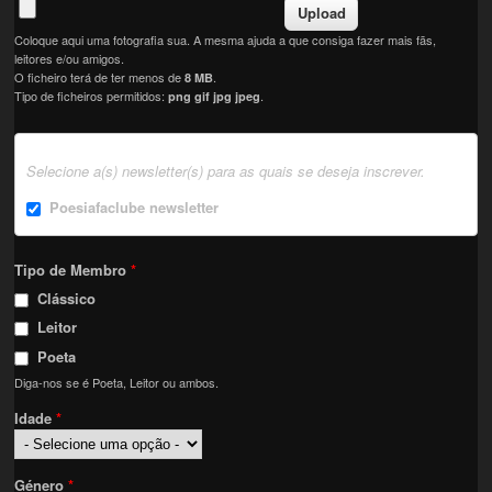
Coloque aqui uma fotografia sua. A mesma ajuda a que consiga fazer mais fãs,
leitores e/ou amigos.
O ficheiro terá de ter menos de
.
8 MB
Tipo de ficheiros permitidos:
.
png gif jpg jpeg
Selecione a(s) newsletter(s) para as quais se deseja inscrever.
Poesiafaclube newsletter
Tipo de Membro
*
Clássico
Leitor
Poeta
Diga-nos se é Poeta, Leitor ou ambos.
Idade
*
Género
*