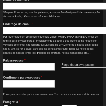
São permitidos espaços entre palavras; a pontuação não é permitida com excepção
de pontos finais, hífens, apóstrofos e sublinhados.
Endereço de email
*
Por favor utilize um email seu e que seja válido. MUITO IMPORTANTE: O email de
registo será enviado para si imediatamente a seguir à sua inscrição no nosso site.
Verifique se o email não foi parar à sua caixa de SPAM e torne o nosso email como
não SPAM, se for o caso, para que lhe consigamos fazer todas as notificações
através do nossos email (ex: Pedidos de amizade, novas mensagens etc...).
Palavra-passe
*
Força da palavra-passe:
Confirme a palavra-passe
*
Forneça uma senha para a sua nova conta. Tem de ser a mesma nos dois campos.
Fotografia
*