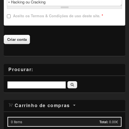
Aceito
os Termos & Condições de uso deste site.
*
Procurar:
Pesquisar
Carrinho de compras
0
Items
Total:
0.00€