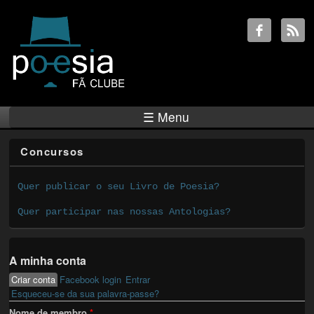
☰ Menu
Concursos
Quer publicar o seu Livro de Poesia?
Quer participar nas nossas Antologias?
A minha conta
Criar conta
(active tab)
Facebook login
Entrar
Primary tabs
Esqueceu-se da sua palavra-passe?
Nome de membro
*